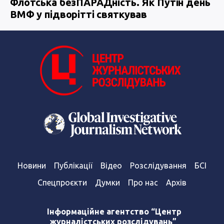
Флотська безПАРАДність. Як Путін день
ВМФ у підворітті святкував
Новини
Публікації
Відео
Розслідування
БСІ
Спецпроєкти
Думки
Про нас
Архів
Інформаційне агентство “Центр
журналістських розслідувань”