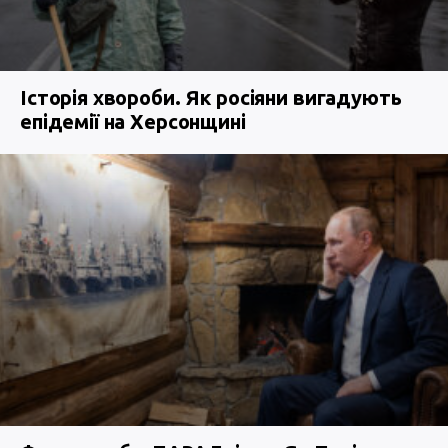
Історія хвороби. Як росіяни вигадують
епідемії на Херсонщині