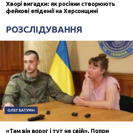
Хворі вигадки: як росіяни створюють
фейкові епідемії на Херсонщині
РОЗСЛІДУВАННЯ
ОЛЕГ БАТУРІН
«Там він ворог і тут не свій». Попри