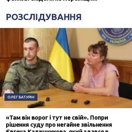
РОЗСЛІДУВАННЯ
ОЛЕГ БАТУРІН
«Там він ворог і тут не свій». Попри
рішення суду про негайне звільнення
Євгена Калашникова, який здався в