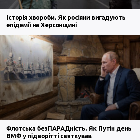
Історія хвороби. Як росіяни вигадують
епідемії на Херсонщині
Флотська безПАРАДність. Як Путін день
ВМФ у підворітті святкував