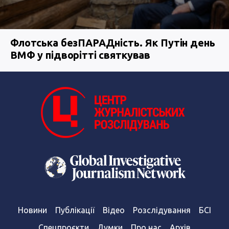
Флотська безПАРАДність. Як Путін день
ВМФ у підворітті святкував
Новини
Публікації
Відео
Розслідування
БСІ
Спецпроєкти
Думки
Про нас
Архів