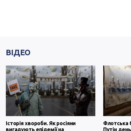
ВІДЕО
Історія хвороби. Як росіяни
Флотська 
вигадують епідемії на
Путін день