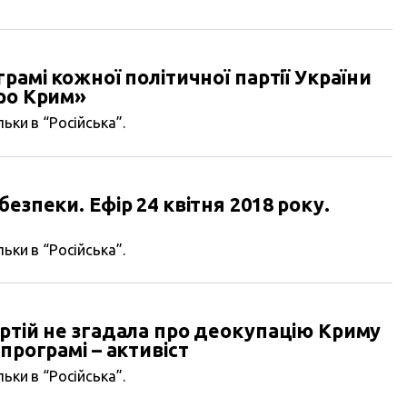
рамі кожної політичної партії України
про Крим»
ьки в “Російська”.
езпеки. Ефір 24 квітня 2018 року.
ьки в “Російська”.
ртій не згадала про деокупацію Криму
програмі – активіст
ьки в “Російська”.