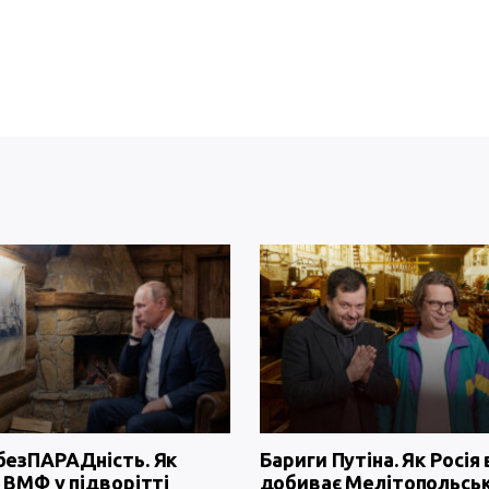
безПАРАДність. Як
Бариги Путіна. Як Росія 
 ВМФ у підворітті
добиває Мелітопольсь