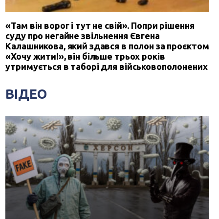
«Там він ворог і тут не свій». Попри рішення
суду про негайне звільнення Євгена
Калашникова, який здався в полон за проєктом
«Хочу жити!», він більше трьох років
утримується в таборі для військовополонених
ВІДЕО