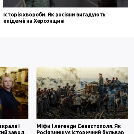
Історія хвороби. Як росіяни вигадують
епідемії на Херсонщині
вкрала і
Міфи і легенди Севастополя. Як
кий завод
Росія знищує Історичний бульвар