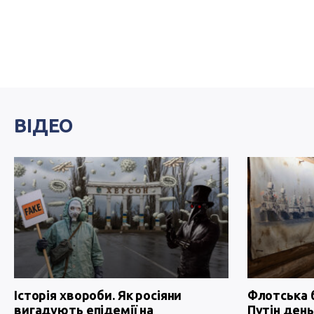
ВІДЕО
Історія хвороби. Як росіяни
Флотська 
вигадують епідемії на
Путін день