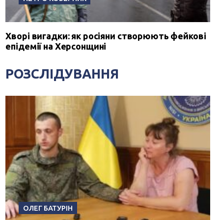
Хворі вигадки: як росіяни створюють фейкові
епідемії на Херсонщині
РОЗСЛІДУВАННЯ
ОЛЕГ БАТУРІН