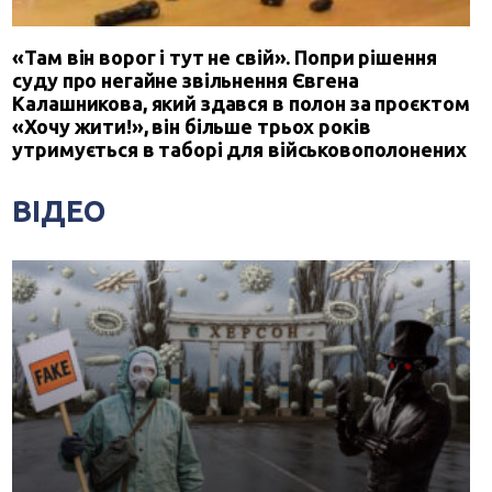
«Там він ворог і тут не свій». Попри рішення
суду про негайне звільнення Євгена
Калашникова, який здався в полон за проєктом
«Хочу жити!», він більше трьох років
утримується в таборі для військовополонених
ВІДЕО