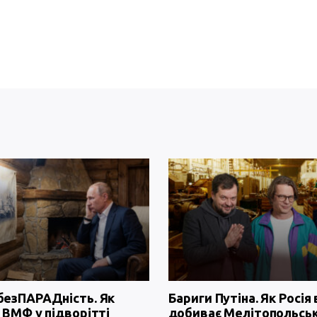
безПАРАДність. Як
Бариги Путіна. Як Росія 
 ВМФ у підворітті
добиває Мелітопольсь