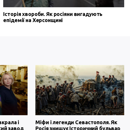
Історія хвороби. Як росіяни вигадують
епідемії на Херсонщині
вкрала і
Міфи і легенди Севастополя. Як
кий завод
Росія знищує Історичний бульвар