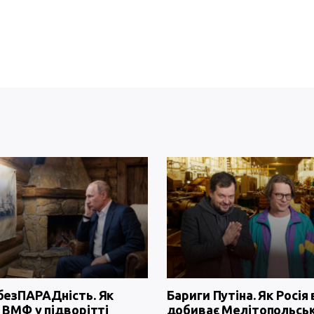
безПАРАДність. Як
Бариги Путіна. Як Росія 
 ВМФ у підворітті
добиває Мелітопольсь