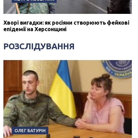
Хворі вигадки: як росіяни створюють фейкові
епідемії на Херсонщині
РОЗСЛІДУВАННЯ
ОЛЕГ БАТУРІН