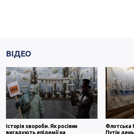
ВІДЕО
Історія хвороби. Як росіяни
Флотська 
вигадують епідемії на
Путін день