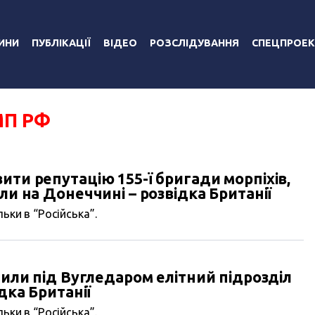
ИНИ
ПУБЛІКАЦІЇ
ВІДЕО
РОЗСЛІДУВАННЯ
СПЕЦПРОЕК
МП РФ
ити репутацію 155-ї бригади морпіхів,
ли на Донеччині – розвідка Британії
ьки в “Російська”.
тили під Вугледаром елітний підрозділ
дка Британії
ьки в “Російська”.