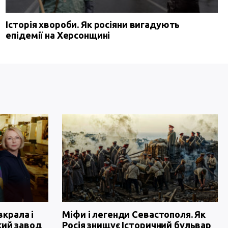
Історія хвороби. Як росіяни вигадують
епідемії на Херсонщині
вкрала і
Міфи і легенди Севастополя. Як
кий завод
Росія знищує Історичний бульвар