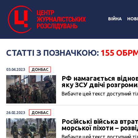
ВІЙНА
НОВ
СТАТТІ З ПОЗНАЧКОЮ:
155 ОБР
03.04.2023
ДОНБАС
РФ намагається віднов
яку ЗСУ двічі розгроми
Вибачте цей текст доступний тіл
26.02.2023
ДОНБАС
Російські війська втра
морської піхоти – розві
Вибачте цей текст доступний тіл