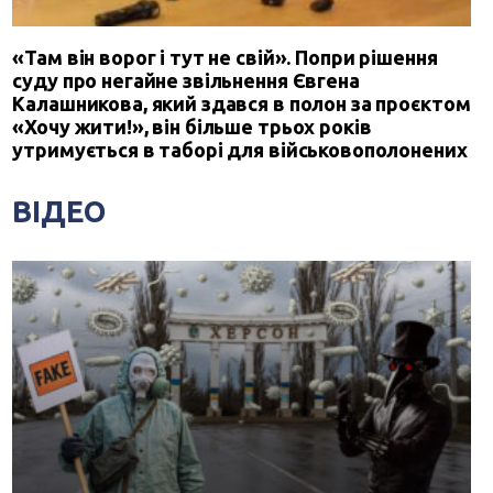
«Там він ворог і тут не свій». Попри рішення
суду про негайне звільнення Євгена
Калашникова, який здався в полон за проєктом
«Хочу жити!», він більше трьох років
утримується в таборі для військовополонених
ВІДЕО