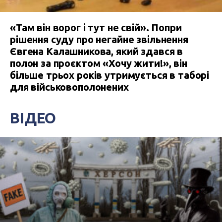
«Там він ворог і тут не свій». Попри
рішення суду про негайне звільнення
Євгена Калашникова, який здався в
полон за проєктом «Хочу жити!», він
більше трьох років утримується в таборі
для військовополонених
ВІДЕО