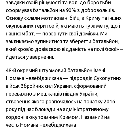
завдяки своїй рішучості та волі до боротьби
сформував батальйон на 90% з добровольців.
Основу склали мотивовані бійці з Криму та інших
окупованих територій, які мають ту ж мету, що і
наш комбат, — повернути свої домівки. Ми
закликаємо зупинитися та вберегти батальйон,
який кров’ю довів свою відданість на полі бою!» –
йдеться у зверненні.
48-й окремий штурмовий батальйон імені
Номана Челебіджихана — підрозділ Сухопутних
військ Збройних сил України, сформований
переважно з мешканців півдня України,
створення якого розпочалось на початку 2016
року під час блокади на адміністративному
кордоні з окупованим Кримом. Названий на
честь Номана Челебіджихана —