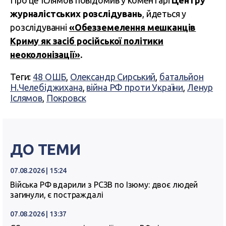
Про це Іслямов повідомив у коментарі
Центру
журналістських розслідувань
, йдеться у
розслідуванні
«Обезземелення мешканців
Криму як засіб російської політики
неоколонізації»
.
Теги:
48 ОШБ
,
Олександр Сирський
,
батальйон
Н.Челебіджихана
,
війна РФ проти України
,
Ленур
Іслямов
,
Покровск
ДО ТЕМИ
07.08.2026 | 15:24
Війська РФ вдарили з РСЗВ по Ізюму: двоє людей
загинули, є постраждалі
07.08.2026 | 13:37