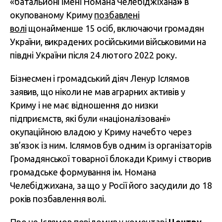
«батальйоні імені Номана Челебіджіхана
»
в
окупованому Криму
позбавлені
волі
щонайменше 15 осіб, включаючи громадян
України, викрадених російськими військовими на
півдні України після 24 лютого 2022 року.
Бізнесмен і громадський діяч Ленур Іслямов
заявив, що ніколи не мав аграрних активів у
Криму і не має відношення до низки
підприємств, які були «націоналізовані»
окупаційною владою у Криму начебто через
зв’язок із ним. Іслямов був одним із організаторів
Громадянської товарної блокади Криму і створив
громадське формування ім. Номана
Челебіджихана, за що у Росії його засудили до 18
років позбавлення волі.