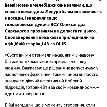
імені Номана Челебіджихана заявили, що
їхнього командира Ленура Іслямова знімають
з посади, і звернулися до
головнокомандувача ЗСУ Олександра
Сирського з проханням не допустити цього.
Своє звернення військові оприлюднили на
офіційній сторінці 48-го ОШБ.
«Сьогодні ми отримали наказ, яким у нашому
батальйоні командиром призначено іншу
людину. Вважаємо це рішення недопустимим у
час активної фази війни. Таким чином ви просто
знищуєте діючий ефективний бойовий
підрозділ, готовий йти за своїм командиром», –
йдеться в зверненні.
Бійці нагадали, що з моменту створення, коли