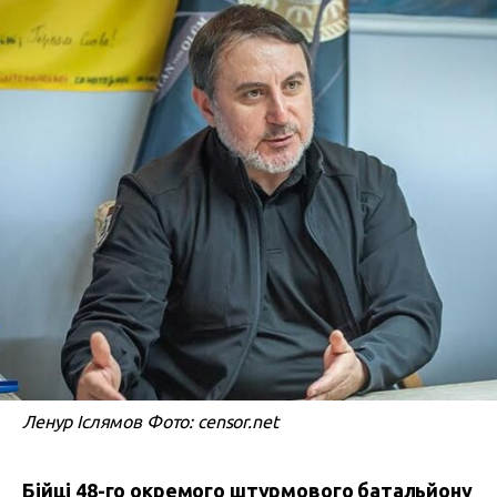
Ленур Іслямов Фото: censor.net
Бійці 48-го окремого штурмового батальйону