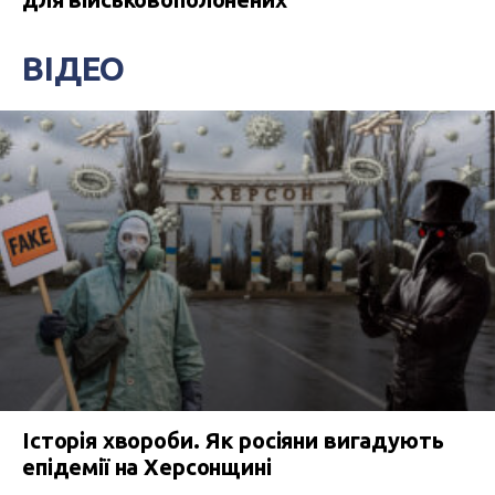
ВІДЕО
Історія хвороби. Як росіяни вигадують
епідемії на Херсонщині