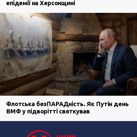
епідемії на Херсонщині
Флотська безПАРАДність. Як Путін день
ВМФ у підворітті святкував