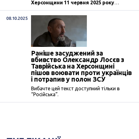
Херсонщини 11 червня 2025 року
підписав контракт зі Збройними силами
РФ і пішов воювати проти українців.
08.10.2025
Цьому, за його версією, передувало
зґвалтування і вбивство його дружини,
яке росіяни «повісили» на нього - про
це писав ЦЖР. Воював Лосєв недовго:
невдовзі він потрапив у полон ЗСУ на
сумському напрямку. 2 березня
Раніше засуджений за
Галицький районний суд Львова
визнав
вбивство Олександр Лосєв з
чоловіка винним
у державній зраді і
Таврійська на Херсонщині
колабораційній діяльності.
пішов воювати проти українців
і потрапив у полон ЗСУ
Вибачте цей текст доступний тільки в
“Російська”.