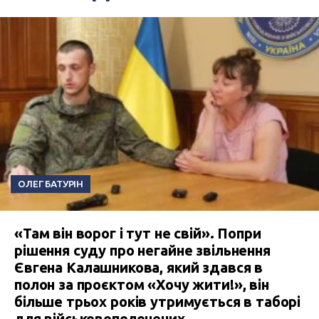
ОЛЕГ БАТУРІН
«Там він ворог і тут не свій». Попри
рішення суду про негайне звільнення
Євгена Калашникова, який здався в
полон за проєктом «Хочу жити!», він
більше трьох років утримується в таборі
для військовополонених