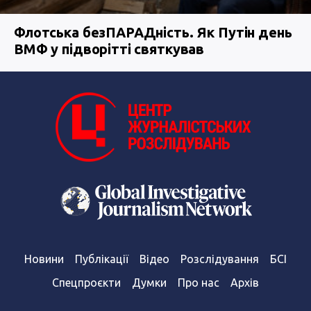
Флотська безПАРАДність. Як Путін день
ВМФ у підворітті святкував
Новини
Публікації
Відео
Розслідування
БСІ
Спецпроєкти
Думки
Про нас
Архів