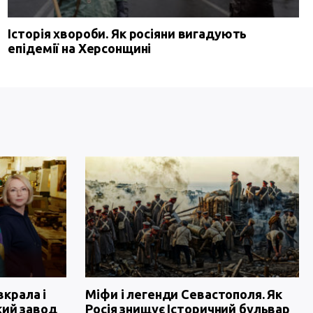
Історія хвороби. Як росіяни вигадують
епідемії на Херсонщині
вкрала і
Міфи і легенди Севастополя. Як
кий завод
Росія знищує Історичний бульвар