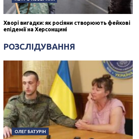
Хворі вигадки: як росіяни створюють фейкові
епідемії на Херсонщині
РОЗСЛІДУВАННЯ
ОЛЕГ БАТУРІН