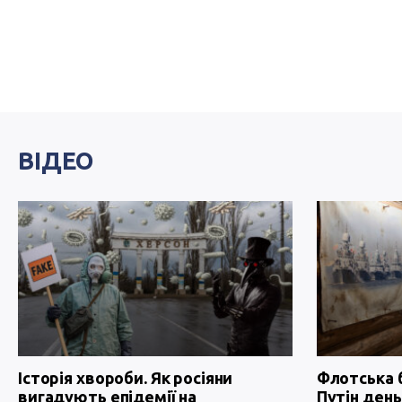
ВІДЕО
Історія хвороби. Як росіяни
Флотська 
вигадують епідемії на
Путін день