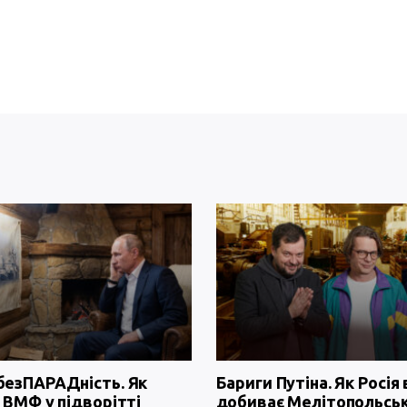
безПАРАДність. Як
Бариги Путіна. Як Росія 
 ВМФ у підворітті
добиває Мелітопольсь