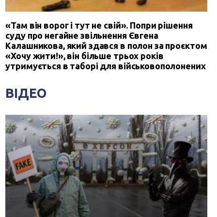
«Там він ворог і тут не свій». Попри рішення
суду про негайне звільнення Євгена
Калашникова, який здався в полон за проєктом
«Хочу жити!», він більше трьох років
утримується в таборі для військовополонених
ВІДЕО