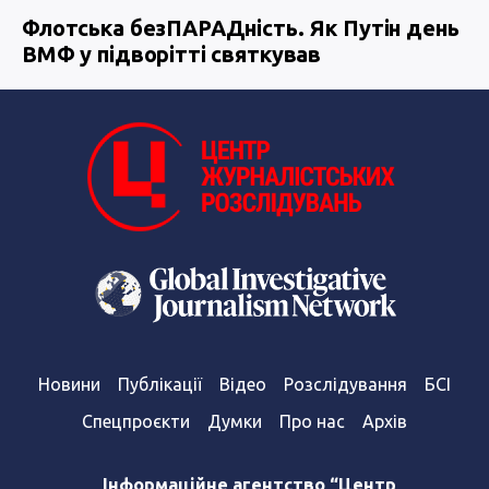
Флотська безПАРАДність. Як Путін день
ВМФ у підворітті святкував
Новини
Публікації
Відео
Розслідування
БСІ
Спецпроєкти
Думки
Про нас
Архів
Інформаційне агентство “Центр