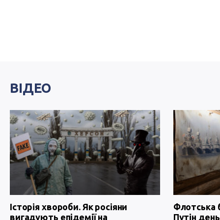
ВІДЕО
Історія хвороби. Як росіяни
Флотська 
вигадують епідемії на
Путін день