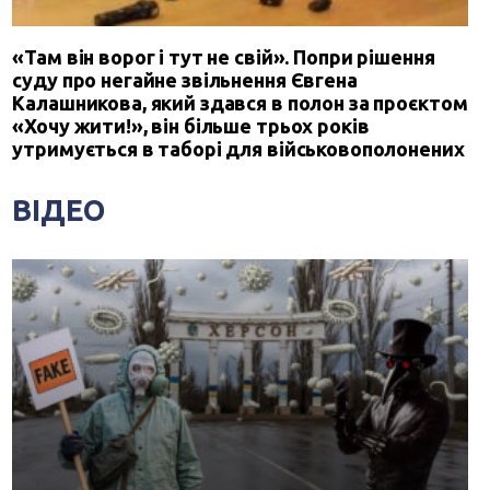
«Там він ворог і тут не свій». Попри рішення
суду про негайне звільнення Євгена
Калашникова, який здався в полон за проєктом
«Хочу жити!», він більше трьох років
утримується в таборі для військовополонених
ВІДЕО