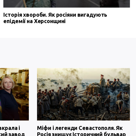
Історія хвороби. Як росіяни вигадують
епідемії на Херсонщині
вкрала і
Міфи і легенди Севастополя. Як
кий завод
Росія знищує Історичний бульвар