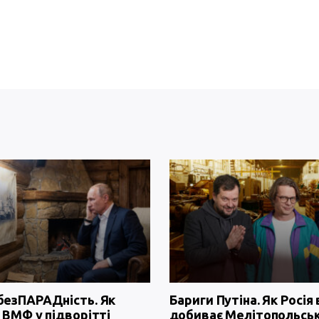
безПАРАДність. Як
Бариги Путіна. Як Росія 
 ВМФ у підворітті
добиває Мелітопольсь