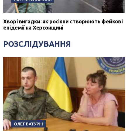
Хворі вигадки: як росіяни створюють фейкові
епідемії на Херсонщині
РОЗСЛІДУВАННЯ
ОЛЕГ БАТУРІН