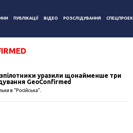
ИНИ
ПУБЛІКАЦІЇ
ВІДЕО
РОЗСЛІДУВАННЯ
СПЕЦПРОЕК
FIRMED
безпілотники уразили щонайменше три
ідування GeoConfirmed
ьки в “Російська”.