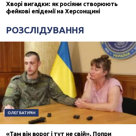
Хворі вигадки: як росіяни створюють
фейкові епідемії на Херсонщині
РОЗСЛІДУВАННЯ
ОЛЕГ БАТУРІН
«Там він ворог і тут не свій». Попри