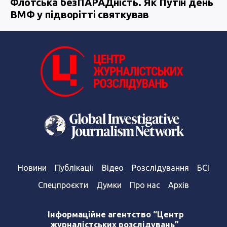
Флотська безПАРАДність. Як Путін день
ВМФ у підворітті святкував
Новини
Публікації
Відео
Розслідування
БСІ
Спецпроєкти
Думки
Про нас
Архів
Інформаційне агентство “Центр
журналістських розслідувань”