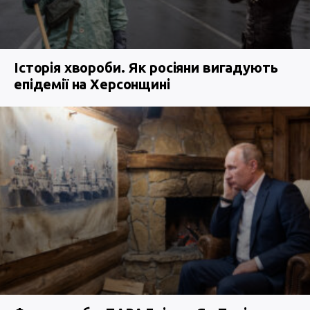
Історія хвороби. Як росіяни вигадують
епідемії на Херсонщині