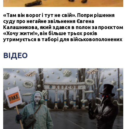
«Там він ворог і тут не свій». Попри рішення
суду про негайне звільнення Євгена
Калашникова, який здався в полон за проєктом
«Хочу жити!», він більше трьох років
утримується в таборі для військовополонених
ВІДЕО