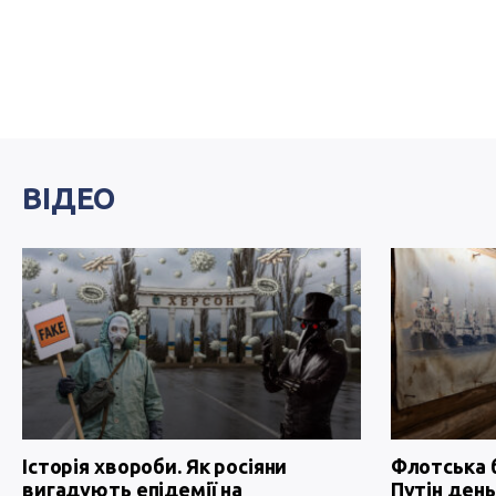
ВІДЕО
Історія хвороби. Як росіяни
Флотська 
вигадують епідемії на
Путін день