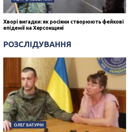
Хворі вигадки: як росіяни створюють фейкові
епідемії на Херсонщині
РОЗСЛІДУВАННЯ
ОЛЕГ БАТУРІН