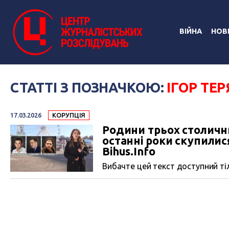
ВІЙНА
НОВ
СТАТТІ З ПОЗНАЧКОЮ:
ІГОР ТЕ
17.03.2026
КОРУПЦІЯ
Родини трьох столични
останні роки скупилис
Bihus.Infо
Вибачте цей текст доступний тіл