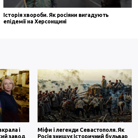
Історія хвороби. Як росіяни вигадують
епідемії на Херсонщині
вкрала і
Міфи і легенди Севастополя. Як
кий завод
Росія знищує Історичний бульвар