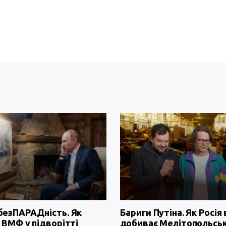
безПАРАДність. Як
Бариги Путіна. Як Росія 
 ВМФ у підворітті
добиває Мелітопольсь