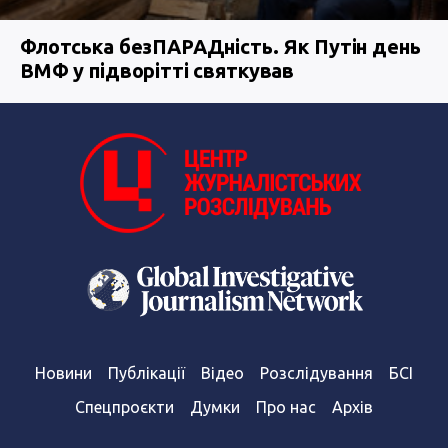
Флотська безПАРАДність. Як Путін день
ВМФ у підворітті святкував
Новини
Публікації
Відео
Розслідування
БСІ
Спецпроєкти
Думки
Про нас
Архів