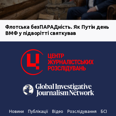
Флотська безПАРАДність. Як Путін день
ВМФ у підворітті святкував
Новини
Публікації
Відео
Розслідування
БСІ