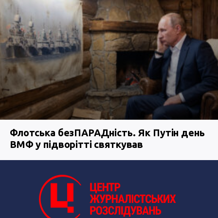
Флотська безПАРАДність. Як Путін день
ВМФ у підворітті святкував