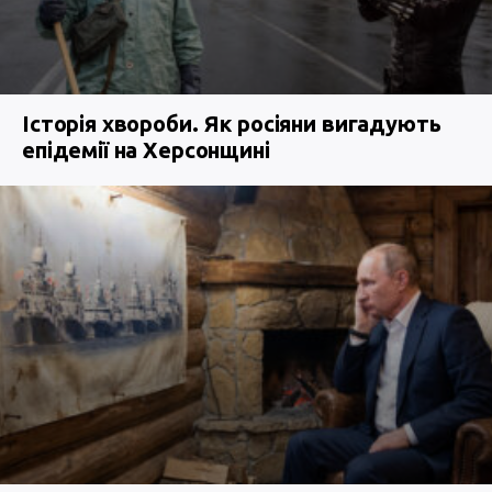
Історія хвороби. Як росіяни вигадують
епідемії на Херсонщині