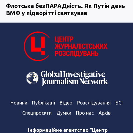
Флотська безПАРАДність. Як Путін день
ВМФ у підворітті святкував
Новини
Публікації
Відео
Розслідування
БСІ
Спецпроєкти
Думки
Про нас
Архів
Інформаційне агентство “Центр