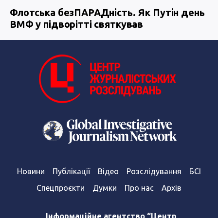
Флотська безПАРАДність. Як Путін день
ВМФ у підворітті святкував
Новини
Публікації
Відео
Розслідування
БСІ
Спецпроєкти
Думки
Про нас
Архів
Інформаційне агентство “Центр