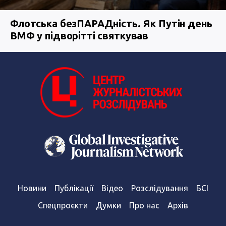
Флотська безПАРАДність. Як Путін день
ВМФ у підворітті святкував
Новини
Публікації
Відео
Розслідування
БСІ
Спецпроєкти
Думки
Про нас
Архів