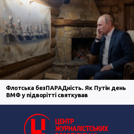
Флотська безПАРАДність. Як Путін день
ВМФ у підворітті святкував