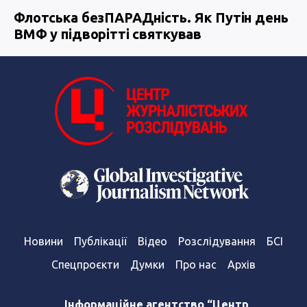
Флотська безПАРАДність. Як Путін день
ВМФ у підворітті святкував
Новини
Публікації
Відео
Розслідування
БСІ
Спецпроєкти
Думки
Про нас
Архів
Інформаційне агентство “Центр