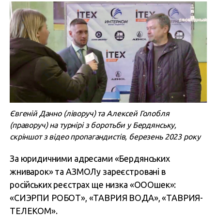
Євгеній Данно (ліворуч) та Алексей Голобля
(праворуч) на турнірі з боротьби у Бердянську,
скріншот з відео пропагандистів, березень 2023 року
За юридичними адресами «Бердянських
жниварок» та АЗМОЛу зареєстровані в
російських реєстрах ще низка «ОООшек»:
«СИЭРПИ РОБОТ», «ТАВРИЯ ВОДА», «ТАВРИЯ-
ТЕЛЕКОМ».