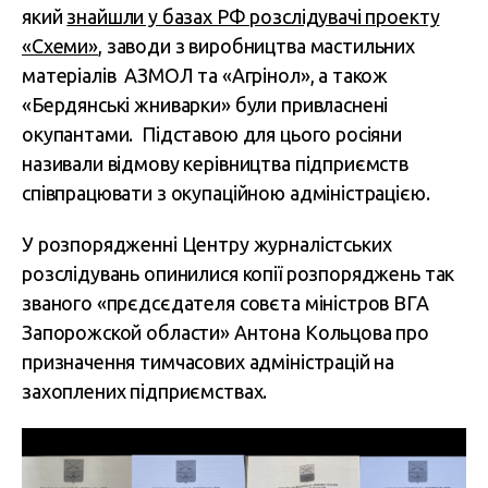
який
знайшли у базах РФ розслідувачі проекту
«Схеми»
, заводи з виробництва мастильних
матеріалів АЗМОЛ та «Агрінол», а також
«Бердянські жниварки» були привласнені
окупантами. Підставою для цього росіяни
називали відмову керівництва підприємств
співпрацювати з окупаційною адміністрацією.
У розпорядженні Центру журналістських
розслідувань опинилися копії розпоряджень так
званого «прєдсєдателя совєта міністров ВГА
Запорожской области» Антона Кольцова про
призначення тимчасових адміністрацій на
захоплених підприємствах.