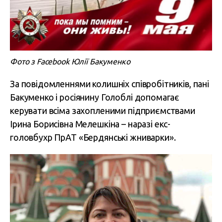
Фото з Facebook Юлії Бакуменко
За повідомленнями колишніх співробітників, пані
Бакуменко і росіянину Голоблі допомагає
керувати всіма захопленими підприємствами
Ірина Борисівна Мелешкіна – наразі екс-
головбухр ПрАТ «Бердянські жниварки».