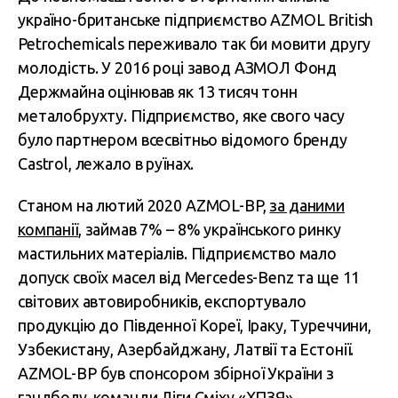
україно-британське підприємство AZMOL British
Petrochemicals переживало так би мовити другу
молодість. У 2016 році завод АЗМОЛ Фонд
Держмайна оцінював як 13 тисяч тонн
металобрухту. Підприємство, яке свого часу
було партнером всесвітньо відомого бренду
Castrol, лежало в руїнах.
Станом на лютий 2020 AZMOL-BP,
за даними
компанії
, займав 7% – 8% українського ринку
мастильних матеріалів. Підприємство мало
допуск своїх масел від Mercedes-Benz та ще 11
світових автовиробників, експортувало
продукцію до Південної Кореї, Іраку, Туреччини,
Узбекистану, Азербайджану, Латвії та Естонії.
AZMOL-BP був спонсором збірної України з
гандболу, команди Ліги Сміху «ХПЗЯ»,