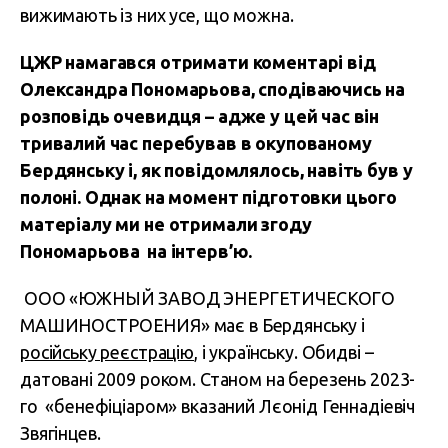
вижимають із них усе, що можна.
ЦЖР намагався отримати коментарі від
Олександра Пономарьова, сподіваючись на
розповідь очевидця – адже у цей час він
тривалий час перебував в окупованому
Бердянську і, як повідомлялось, навіть був у
полоні. Однак на момент підготовки цього
матеріалу ми не отримали згоду
Пономарьова на інтерв’ю.
ООО «ЮЖНЫЙ ЗАВОД ЭНЕРГЕТИЧЕСКОГО
МАШИНОСТРОЕНИЯ» має в Бердянську і
російську реєстрацію
, і українську. Обидві –
датовані 2009 роком. Станом на березень 2023-
го «бенефіціаром» вказаний Лєонід Геннадіевіч
Звягінцев.