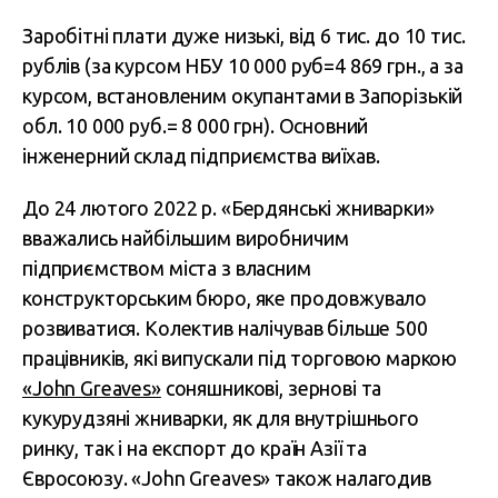
Заробітні плати дуже низькі, від 6 тис. до 10 тис.
рублів (за курсом НБУ 10 000 руб=4 869 грн., а за
курсом, встановленим окупантами в Запорізькій
обл. 10 000 руб.= 8 000 грн). Основний
інженерний склад підприємства виїхав.
До 24 лютого 2022 р. «Бердянські жниварки»
вважались найбільшим виробничим
підприємством міста з власним
конструкторським бюро, яке продовжувало
розвиватися. Колектив налічував більше 500
працівників, які випускали під торговою маркою
«John Greaves»
соняшникові, зернові та
кукурудзяні жниварки, як для внутрішнього
ринку, так і на експорт до країн Азії та
Євросоюзу. «John Greaves» також налагодив