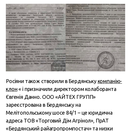
Росіяни також створили в Бердянську
компанію-
клон
« і призначили директором колаборанта
Євгенія Данно. ООО «АЙТЕХ ГРУПП»
зареєстрована в Бердянську на
Мелітопольському шосе 84/1 – це юридична
адреса ТОВ «Торговий Дім Агрінол», ПрАТ
«Бердянський райагропромпостач» та низки