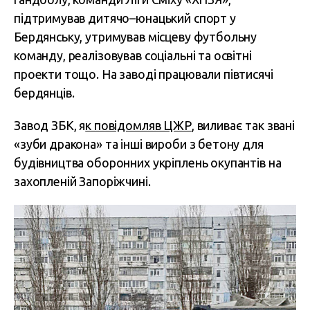
підтримував дитячо–юнацький спорт у
Бердянську, утримував місцеву футбольну
команду, реалізовував соціальні та освітні
проекти тощо. На заводі працювали півтисячі
бердянців.
Завод ЗБК,
я
к повідомляв ЦЖР
, виливає так звані
«зуби дракона» та інші вироби з бетону для
будівництва оборонних укріплень окупантів на
захопленій Запоріжчині.