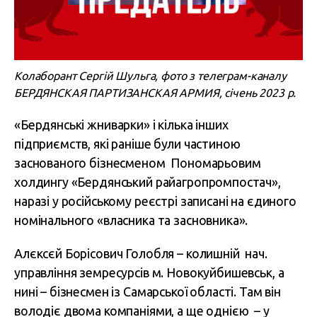
Колаборант Сергій Шульга, фото з телеграм-каналу
БЕРДЯНСКАЯ ПАРТИЗАНСКАЯ АРМИЯ, січень 2023 р.
«Бердянські жниварки» і кілька інших
підприємств, які раніше були частиною
заснованого бізнесменом Пономарьовим
холдингу «Бердянський райагропромпостач»,
наразі у російському реєстрі записані на єдиного
номінального «власника та засновника».
Алєксєй Борісович Голобля – колишній нач.
управління земресурсів м. Новокуйбишевськ, а
нині – бізнесмен із Самарської області. Там він
володіє двома компаніями, а ще однією – у