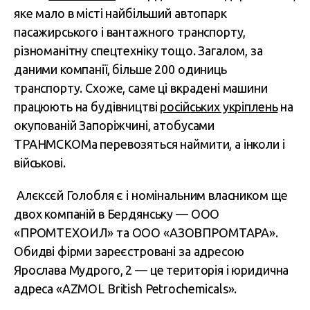
яке мало в місті найбільший автопарк
пасажирського і вантажного транспорту,
різноманітну спецтехніку тощо. Загалом, за
даними компанії, більше 200 одиниць
транспорту. Схоже, саме ці вкрадені машини
працюють на будівництві
російських укріплень
на
окупованій Запоріжчині, атобусами
ТРАНМСКОМа перевозяться наймити, а інколи і
військові.
Алєксєй Голобля є і номінальним власником ще
двох компаній в Бердянську — ООО
«ПРОМТЕХОИЛ» та ООО «АЗОВПРОМТАРА».
Обидві фірми зареєстровані за адресою
Ярослава Мудрого, 2 — це територія і юридична
адреса «AZMOL British Petrochemicals».