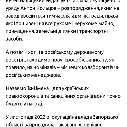
Євген Балицький видає указ, а глава окупаційного
уряду Антон Кольцов – розпорядження, яким на
завод вводиться тимчасова адміністрація, права
якої поширені на все рухоме і нерухоме майно,
приміщення, земельні ділянки і транспортні
засоби.
А потім – хоп, і в російському державному
реєстрі знаходимо нову юрособу, записану, як
правило, на номіналів – місцевих колаборантів чи
російських менеджерів.
Назвемо їхні імена, для українських
правоохоронців та санкційних органів вони точно
будуть у нагоді.
У листопаді 2022 р. окупаційна влада Запорізької
області запровадила так зване «зовнішнє