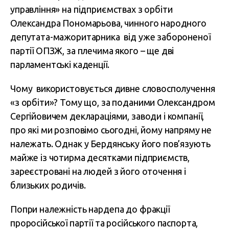
управління» на підприємствах з орбіти
Олександра Пономарьова, чинного народного
депутата-мажоритарника від уже забороненої
партії ОПЗЖ, за плечима якого – ще дві
парламентські каденції.
Чому використовується дивне словосполучення
«з орбіти»? Тому що, за поданими Олександром
Сергійовичем деклараціями, заводи і компанії,
про які ми розповімо сьогодні, йому напряму не
належать. Однак у Бердянську його пов’язують
майже із чотирма десятками підприємств,
зареєстровані на людей з його оточення і
близьких родичів.
Попри належність нардепа до фракції
проросійської партії та російського паспорта,