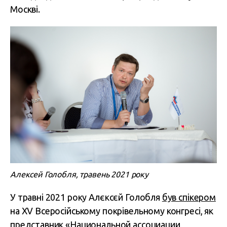
Москві.
Алексей Голобля, травень 2021 року
У травні 2021 року Алєксєй Голобля
був спікером
на XV Всеросійському покрівельному конгресі, як
представник «Национальной ассоциации