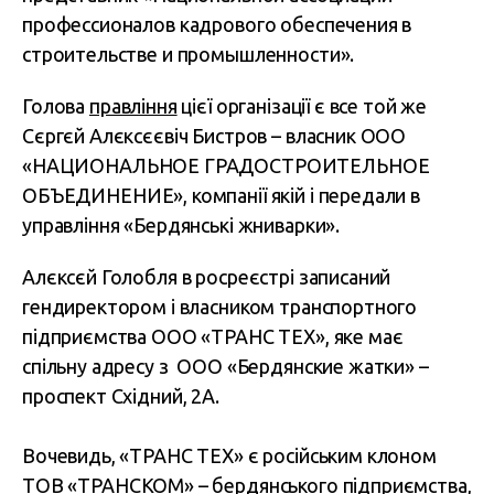
профессионалов кадрового обеспечения в
строительстве и промышленности».
Голова
правління
цієї організації є все той же
Сєргєй Алєксєєвіч Бистров – власник ООО
«
НАЦИОНАЛЬНОЕ ГРАДОСТРОИТЕЛЬНОЕ
ОБЪЕДИНЕНИЕ», компанії якій і передали в
управління «Бердянські жниварки».
Алєксєй Голобля в росреєстрі записаний
гендиректором і власником транспортного
підприємства ООО «ТРАНС ТЕХ», яке має
спільну адресу з ООО «Бердянские жатки» –
проспект Східний, 2А.
Вочевидь, «ТРАНС ТЕХ» є російським клоном
ТОВ «
ТРАНСКОМ
» – бердянського підприємства,