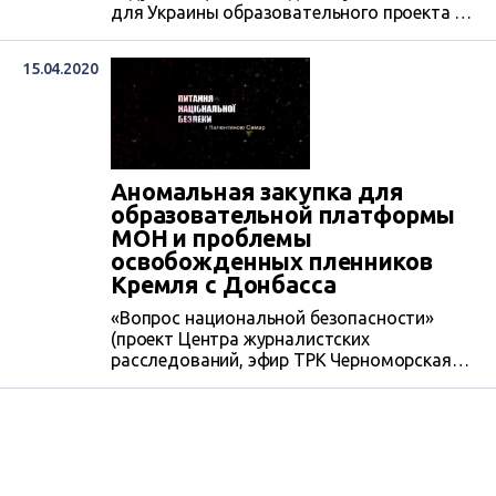
для Украины образовательного проекта —
Национальной образовательной
электронной платформы (НОЭП). Годом
15.04.2020
ранее министр Лилия Гриневич в интервью
изданию ZN.UA уверяла, что платформа
будет служить всем украинцам.
Аномальная закупка для
образовательной платформы
МОН и проблемы
освобожденных пленников
Кремля с Донбасса
«Вопрос национальной безопасности»
(проект Центра журналистских
расследований, эфир ТРК Черноморская).
Выпуск программы от 14 апреля 2020
года.