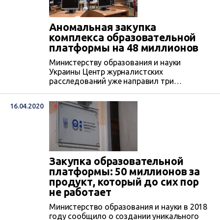
Аномальная закупка
комплекса образовательной
платформы на 48 миллионов
Министерству образования и науки
Украины Центр журналистских
расследований уже направил три
письменных запроса, однако ни от него, ни
от ГП «ИнфоРесурс» так и не поступило
16.04.2020
четкого ответа о судьбе закупленного за
почти 48 миллионов гривен оборудования
и программного обеспечения для
Национальной образовательной
электронной платформы (НОЭП).
Руководитель компании «БМС-Техно»,
Закупка образовательной
которая поставляла продукцию, говорит,
платформы: 50 миллионов за
что российского следа...
продукт, который до сих пор
не работает
Министерство образования и науки в 2018
году сообщило о создании уникального