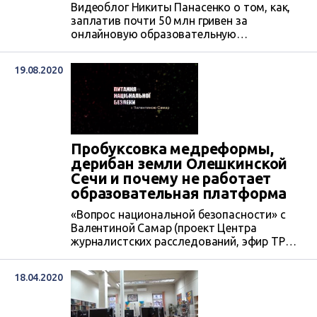
Видеоблог Никиты Панасенко о том, как,
заплатив почти 50 млн гривен за
онлайновую образовательную
платформу, украинские школьники так и не
могут ею пользоваться, а должны
19.08.2020
смотреть видеоуроки по телевидению и
общаться с учителями через созданные
группы в мессенджерах и с помощью
электронной почты.
Пробуксовка медреформы,
дерибан земли Олешкинской
Сечи и почему не работает
образовательная платформа
«Вопрос национальной безопасности» с
Валентиной Самар (проект Центра
журналистских расследований, эфир ТРК
Черноморская), выпуск от 18 августа 2020
года.
18.04.2020