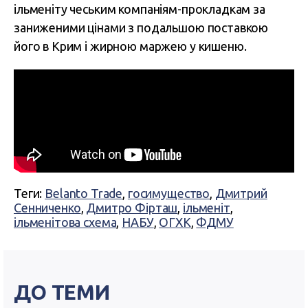
ільменіту чеським компаніям-прокладкам за
заниженими цінами з подальшою поставкою
його в Крим і жирною маржею у кишеню.
Теги:
Belanto Trade
,
госимущество
,
Дмитрий
Сенниченко
,
Дмитро Фірташ
,
ільменіт
,
ільменітова схема
,
НАБУ
,
ОГХК
,
ФДМУ
ДО ТЕМИ