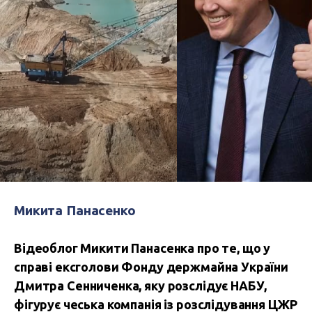
Микита Панасенко
Відеоблог Микити Панасенка про те, що у
справі ексголови Фонду держмайна України
Дмитра Сенниченка, яку розслідує НАБУ,
фігурує чеська компанія із розслідування ЦЖР