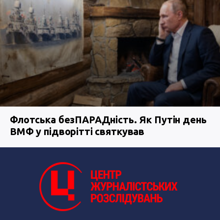
Флотська безПАРАДність. Як Путін день
ВМФ у підворітті святкував