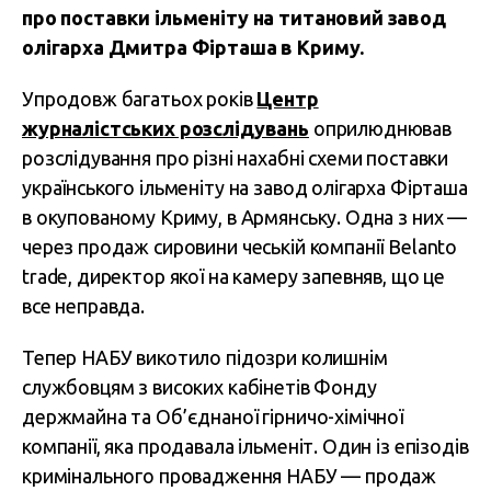
про поставки ільменіту на титановий завод
олігарха Дмитра Фірташа в Криму.
Упродовж багатьох років
Центр
журналістських розслідувань
оприлюднював
розслідування про різні нахабні схеми поставки
українського ільменіту на завод олігарха Фірташа
в окупованому Криму, в Армянську.
Одна з них —
через продаж сировини чеській компанії Belanto
trade, директор якої на камеру запевняв, що це
все неправда.
Тепер НАБУ викотило підозри колишнім
службовцям з високих кабінетів Фонду
держмайна та Об’єднаної гірничо-хімічної
компанії, яка продавала ільменіт. Один із епізодів
кримінального провадження НАБУ — продаж