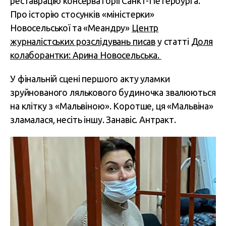
реставрацію консерваторії Санкт-Петербурга.
Про історію стосунків «міністерки»
Новосельської та «Меандру»
Центр
журналістських розслідувань
писав
у статті
Доля
колаборантки: Арина Новосельська.
У фінальній сцені першого акту уламки
зруйнованого лялькового будиночка звалюються
на клітку з «Мальвіною». Коротше, ця «Мальвіна»
зламалася, несіть іншу. Занавіс. Антракт.