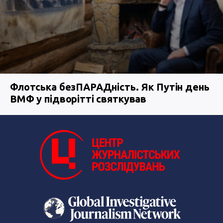
Флотська безПАРАДність. Як Путін день
ВМФ у підворітті святкував