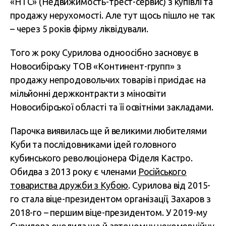
«НТС» (
Недвижимость-трест-сервис) з купівлі та
продажу нерухомості. Але тут щось пішло не так
– через 5 років фірму ліквідували.
Того ж року Сурилова одноосібно засновує в
Новосибірську ТОВ «Континент-групп» з
продажу непродовольчих товарів і присідає на
мільйонні держконтракти з міносвіти
Новосибірської області та її освітніми закладами.
Парочка виявилась ще й великими любителями
Куби та послідовниками ідей головного
кубинського революціонера Фіделя Кастро.
Обидва з 2013 року є членами
Російського
товариства дружби з Кубою
. Сурилова від 2015-
го стала віце-президентом організації, Захаров з
2018-го – першим віце-президентом. У 2019-му