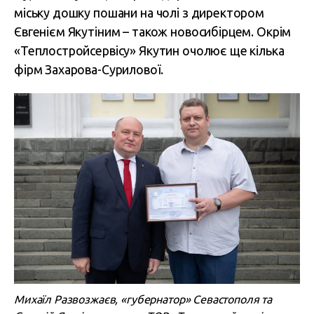
міську дошку пошани на чолі з директором
Євгенієм Якутіним – також новосибірцем. Окрім
«Теплостройсервісу» Якутин очолює ще кілька
фірм Захарова-Сурилової.
Михаїл Развозжаєв, «губернатор» Севастополя та