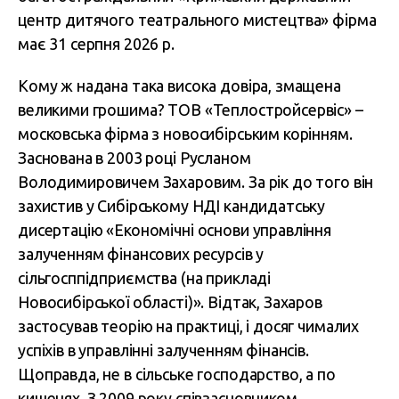
центр дитячого театрального мистецтва» фірма
має 31 серпня 2026 р.
Кому ж надана така висока довіра, змащена
великими грошима? ТОВ «Теплостройсервіс» –
московська фірма з новосибірським корінням.
Заснована в 2003 році Русланом
Володимировичем Захаровим. За рік до того він
захистив у Сибірському НДІ кандидатську
дисертацію «Економічні основи управління
залученням фінансових ресурсів у
сільгосппідприємства (на прикладі
Новосибірської області)». Відтак, Захаров
застосував теорію на практиці, і досяг чималих
успіхів в управлінні залученням фінансів.
Щоправда, не в сільське господарство, а по
кишенях. З 2009 року співзасновником