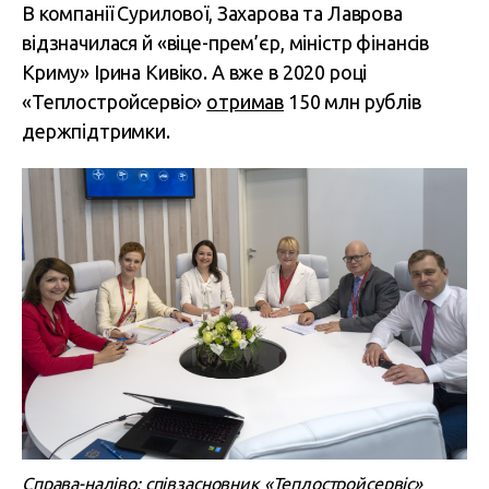
В компанії Сурилової, Захарова та Лаврова
відзначилася й «віце-прем’єр, міністр фінансів
Криму» Ірина Кивіко. А вже в 2020 році
«Теплостройсервіс»
отримав
150 млн рублів
держпідтримки.
Справа-наліво: співзасновник «Теплостройсервіс»