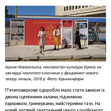
Арина Новосельска, «ексміністр» культури Криму на
закладці «золотого ключика» у фундамент нового
театру ляльок, 2018 р. Фото: Крыминформ
П’ятиповерхове одоробло мало стати замком із
двома сценічними залами, підземною
парковкою, гримерками, майстернями та ін.
На
новий дитячий театральний центр з російського