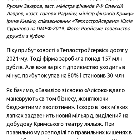
Руслан Захаров, заст. міністра фінансів РФ Олексій
Лавров, «заст. голови Радміну, міністр фінансів Криму»
Ірина Кивіко, співзасновник «Теплостройсервис» Юлія
Сурилова на ПМЕФ-2019. Фото: Російське товариство
дружби з Кубою
Піку прибутковості «Теплостройсервіс» досяг у
2021-му. Тоді фірма заробила понад 157 млн
рублів. Але вже за рік підприємство уходить в
мінус, прибуток упав на 80% і становив 30 млн.
Як бачимо, «Базиліо» зі своєю «Алісою» вдало
маневрують світом бізнесу, жонглюючи
бюджетними «золотими». І скоро в їхніх м’яких
лапках задзвенить новий мільярд, виділений на
добудову
Кримського театру ляльок
. При
правильному розподілі по правильних кишенях в