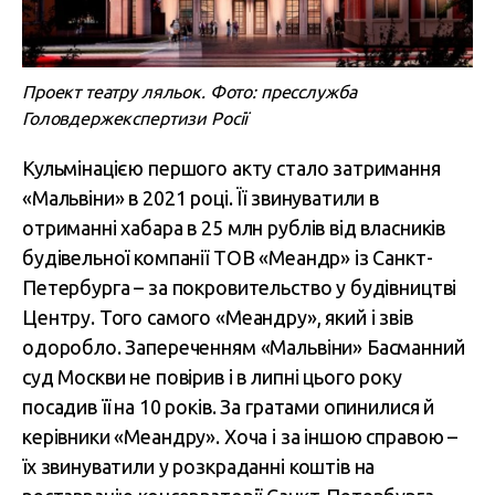
Проект театру ляльок. Фото: пресслужба
Головдержекспертизи Росії
Кульмінацією першого акту стало затримання
«Мальвіни» в 2021 році. Її звинуватили в
отриманні хабара в 25 млн рублів
від власників
будівельної компанії ТОВ «Меандр» із Санкт-
Петербурга – за покровительство у будівництві
Центру. Того самого «Меандру», який і звів
одоробло. Запереченням «Мальвіни» Басманний
суд Москви не повірив і в липні цього року
посадив її на 10 років. За гратами опинилися й
керівники «Меандру». Хоча і за іншою справою –
їх звинуватили у розкраданні коштів на