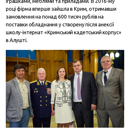
іграшками, меблями та приладами. В 2016-му
році фірма вперше зайшла в Крим, отримавши
замовлення на понад 600 тисяч рублів на
поставки обладнання у створену після анексії
школу-інтернат «Кримський кадетський корпус»
в Алушті.