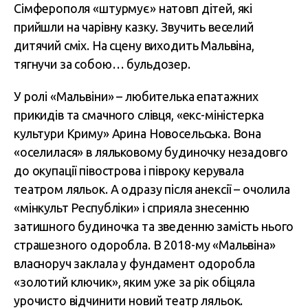
Сімферополя «штурмує» натовп дітей, які
прийшли на чарівну казку. Звучить веселий
дитячий сміх. На сцену виходить Мальвіна,
тягнучи за собою… бульдозер.
У ролі «Мальвіни» – любителька епатажних
прикидів та смачного слівця, «екс-міністерка
культури Криму» Арина Новосельська. Вона
«оселилася» в ляльковому будиночку незадовго
до окупації півострова і півроку керувала
театром ляльок. А одразу після анексії – очолила
«мінкульт Республіки» і сприяла знесенню
затишного будиночка та зведенню замість нього
страшезного одоробла. В 2018-му
«Мальвіна»
власноруч заклала у фундамент одоробла
«золотий ключик», яким уже за рік обіцяла
урочисто відчинити новий театр ляльок.