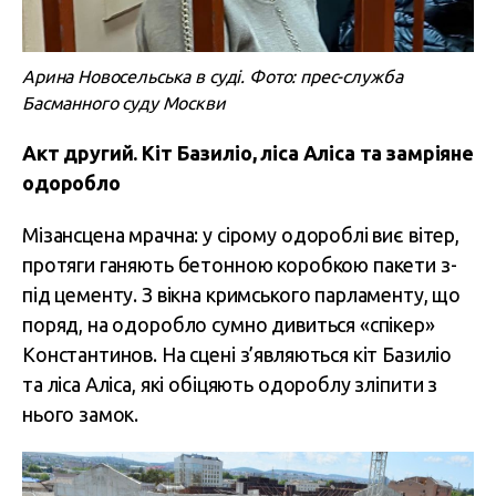
Арина Новосельська в суді. Фото: прес-служба
Басманного суду Москви
Акт другий. Кіт Базиліо, ліса Аліса та замріяне
одоробло
Мізансцена мрачна: у сірому одороблі виє вітер,
протяги ганяють бетонною коробкою пакети з-
під цементу. З вікна кримського парламенту, що
поряд, на одоробло сумно дивиться «спікер»
Константинов. На сцені з’являються кіт Базиліо
та ліса Аліса, які
обіцяють одороблу зліпити з
нього замок.