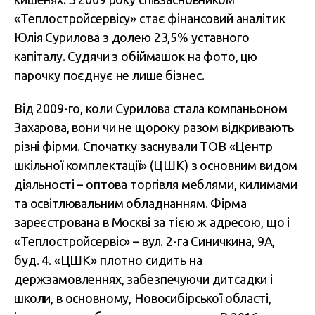
«Теплостройсервісу» стає фінансовий аналітик
Юлія Сурилова з долею 23,5% уставного
капіталу. Судячи з обіймашок на фото, цю
парочку поєднує не лише бізнес.
Від 2009-го, коли Сурилова стала компаньоном
Захарова, вони чи не щороку разом відкривають
різні фірми. Спочатку заснували ТОВ «Центр
шкільної комплектації» (ЦШК) з основним видом
діяльності – оптова торгівля меблями, килимами
та освітлювальним обладнанням. Фірма
зареєстрована в Москві за тією ж адресою, що і
«Теплостройсервіс» – вул.
2-га Синичкина, 9А,
буд. 4. «ЦШК» плотно сидить на
держзамовленнях, забезпечуючи дитсадки і
школи, в основному, Новосибірської області,