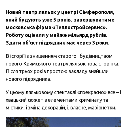
Новий театр ляльок у центрі Сімферополя,
який будують уже 5 років, завершуватиме
московська фірма «Теплостройсервис».
Роботу оцінили у майже мільярд рублів.
Здати об’єкт підрядник має через 3 роки.
В історії із знищенням старого і будівництвом
нового Кримського театру ляльок нова сторінка.
Після трьох років простою закладу знайшли
нового підрядника.
У цьому ляльковому спектаклі «прекрасно» все – і
хвацький сюжет з елементами криміналу та
містики, і зміна декорацій, і, власне, маріонетки.