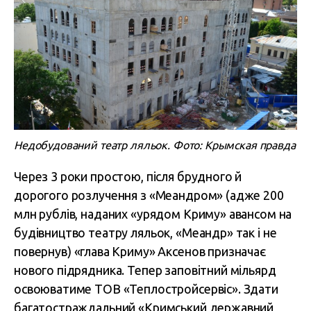
Недобудований театр ляльок. Фото: Крымская правда
Через 3 роки простою, після брудного й
дорогого розлучення з «Меандром» (адже
200
млн рублів, наданих «урядом Криму» авансом на
будівництво театру ляльок, «Меандр» так і не
повернув)
«глава Криму» Аксенов призначає
нового підрядника. Тепер заповітний мільярд
освоюватиме ТОВ «Теплостройсервіс». Здати
багатостраждальний «Кримський державний