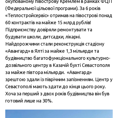
окупованому півострову Кремлем в рамках ФЦП
(Федеральної цільової програми). За 6 років
«Теплостройсервіс» отримав на півострові понад
60 контрактів на майже 15 млрд рублів!
Підприємству довіряли ремонтувати та
будувати школи, дитсадки, лікарні.
Найдорожчими стали реконструкція стадіону
«Авангард» в Ялті за майже 1,3 мільярди та
будівництво багатофункціонального культурно-
дозвільного центру в Казачій бухті Севастополя
за майже пiвтора мільярди. «Авангард»
зрештою здали із піврічним запізненням. Центр у
Севастополі мають здати до кінця цього року.
Хоча за перший з двох років будівництва він був
готовий лише на 30%.