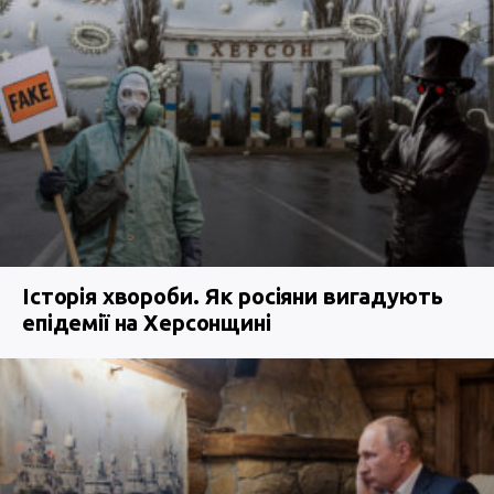
Історія хвороби. Як росіяни вигадують
епідемії на Херсонщині