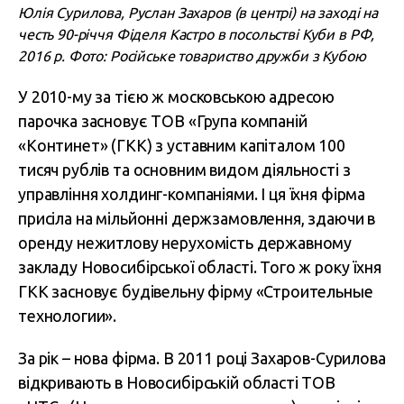
Юлія Сурилова, Руслан Захаров (в центрі) на заході на
честь 90-річчя Фіделя Кастро в посольстві Куби в РФ,
2016 р. Фото: Російське товариство дружби з Кубою
У 2010-му за тією ж московською адресою
парочка засновує ТОВ «Група компаній
«Континет» (ГКК) з уставним капіталом 100
тисяч рублів та основним видом діяльності з
управління холдинг-компаніями. І ця їхня фірма
присіла на мільйонні держзамовлення, здаючи в
оренду нежитлову нерухомість державному
закладу Новосибірської області. Того ж року їхня
ГКК засновує будівельну фірму «Строительные
технологии».
За рік – нова фірма. В 2011 році Захаров-Сурилова
відкривають
в Новосибірській області ТОВ