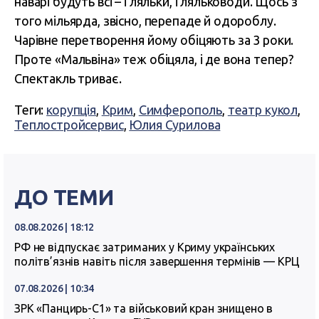
наварі будуть всі – і ляльки, і ляльководи. Щось з
того мільярда, звісно, перепаде й одороблу.
Чарівне перетворення йому обіцяють за 3 роки.
Проте «Мальвіна» теж обіцяла, і де вона тепер?
Спектакль триває.
Теги:
корупція
,
Крим
,
Симферополь
,
театр кукол
,
Теплостройсервис
,
Юлия Сурилова
ДО ТЕМИ
08.08.2026 | 18:12
РФ не відпускає затриманих у Криму українських
політв’язнів навіть після завершення термінів — КРЦ
07.08.2026 | 10:34
ЗРК «Панцирь-С1» та військовий кран знищено в