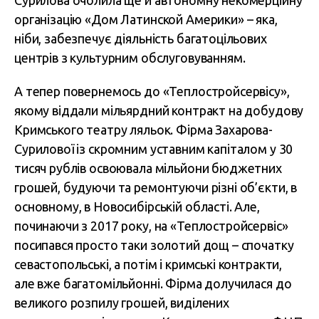
Сурилова очолила ще й автономну некомерційну
організацію «Дом Латинской Америки» – яка,
ніби, забезпечує діяльність багатоцільових
центрів з культурним обслуговуванням.
А тепер повернемось до
«Теплостройсервісу»,
якому віддали мільярдний контракт на добудову
Кримського театру ляльок. Фірма Захарова-
Сурилової із скромним уставним капіталом у 30
тисяч рублів освоювала мільйони бюджетних
грошей, будуючи та ремонтуючи різні об’єкти, в
основному, в Новосибірській області. Але,
починаючи з 2017 року, на «Теплостройсервіс»
посипався просто таки золотий дощ – спочатку
севастопольські, а потім і кримські контракти,
але вже багатомільйонні. Фірма долучилася до
великого розпилу грошей, виділених