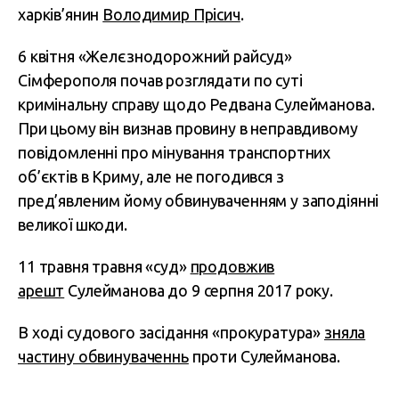
харків’янин
Володимир Прісич
.
6 квітня «Желєзнодорожний райсуд»
Сімферополя почав розглядати по суті
кримінальну справу щодо Редвана Сулейманова.
При цьому він визнав провину в неправдивому
повідомленні про мінування транспортних
об’єктів в Криму, але не погодився з
пред’явленим йому обвинуваченням у заподіянні
великої шкоди.
11 травня травня «суд»
продовжив
арешт
Сулейманова до 9 серпня 2017 року.
В ході судового засідання «прокуратура»
зняла
частину обвинуваченнь
проти Сулейманова.