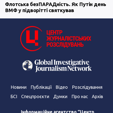
Флотська безПАРАДність. Як Путін день
ВМФ у підворітті святкував
Новини
Публікації
Відео
Розслідування
БСІ
Спецпроєкти
Думки
Про нас
Архів
Інформаційне агентство “Центр