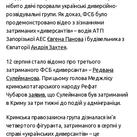
нібито двічі прорвали українські диверсійно-
розвідувальні групи. Як доказ, ФСБ було
продемонстровано відео з зізнаннями
затриманих «диверсантів» – водія АТП
Запорізької АЕС
Євгена Панова
і будівельника з
Євпаторії
Андрія Захтея
.
12 серпня стало відомо про третього
затриманого ФСБ «диверсанта» –
Редвана
Сулейманова
. При цьому голова Меджлісу
кримськотатарського народу Рефат
Чубаров
заявив
, що Сулейманов був затриманий
в Криму за три тижні до подій у адмінграніци.
Кримська правозахисна група дізналася ім’я
четвертого фігуранта, затриманого в серпні у
справі «українських диверсантів» – це