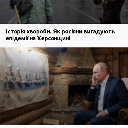
Історія хвороби. Як росіяни вигадують
епідемії на Херсонщині