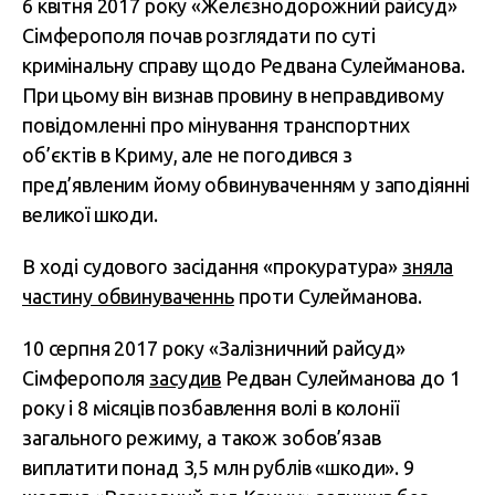
6 квітня 2017 року «Желєзнодорожний райсуд»
Сімферополя почав розглядати по суті
кримінальну справу щодо Редвана Сулейманова.
При цьому він визнав провину в неправдивому
повідомленні про мінування транспортних
об’єктів в Криму, але не погодився з
пред’явленим йому обвинуваченням у заподіянні
великої шкоди.
В ході судового засідання «прокуратура»
зняла
частину обвинуваченнь
проти Сулейманова.
10 серпня 2017 року «Залізничний райсуд»
Сімферополя
засудив
Редван Сулейманова до 1
року і 8 місяців позбавлення волі в колонії
загального режиму, а також зобов’язав
виплатити понад 3,5 млн рублів «шкоди». 9