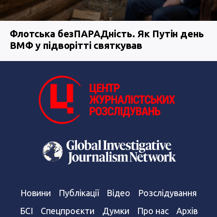
Флотська безПАРАДність. Як Путін день
ВМФ у підворітті святкував
Новини
Публікації
Відео
Розслідування
БСІ
Спецпроєкти
Думки
Про нас
Архів