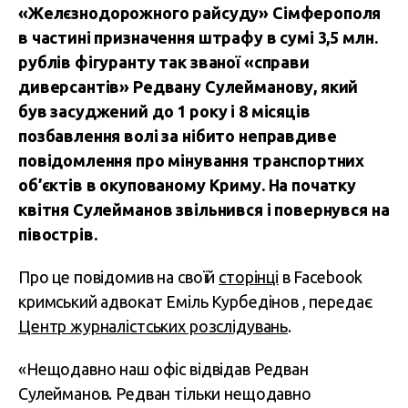
«Желєзнодорожного райсуду» Сімферополя
в частині призначення штрафу в сумі 3,5 млн.
рублів фігуранту так званої «справи
диверсантів» Редвану Сулейманову, який
був засуджений до 1 року і 8 місяців
позбавлення волі за нібито неправдиве
повідомлення про мінування транспортних
об’єктів в окупованому Криму. На початку
квітня Сулейманов звільнився і повернувся на
півострів.
Про це повідомив на своїй
сторінці
в Facebook
кримський адвокат Еміль Курбедінов , передає
Центр журналістських розслідувань
.
«Нещодавно наш офіс відвідав Редван
Сулейманов. Редван тільки нещодавно