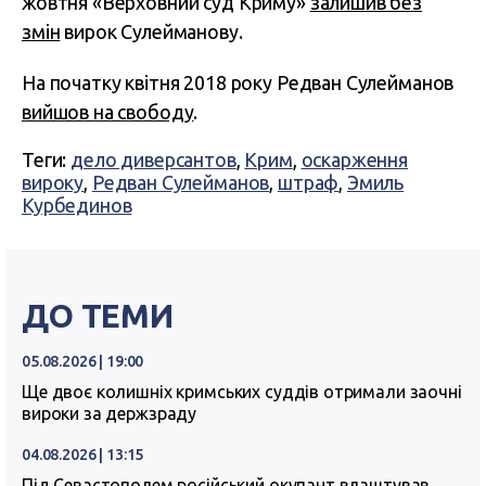
жовтня «Верховний суд Криму»
залишив без
змін
вирок Сулейманову.
На початку квітня 2018 року Редван Сулейманов
вийшов на свободу
.
Теги:
дело диверсантов
,
Крим
,
оскарження
вироку
,
Редван Сулейманов
,
штраф
,
Эмиль
Курбединов
ДО ТЕМИ
05.08.2026 | 19:00
Ще двоє колишніх кримських суддів отримали заочні
вироки за держзраду
04.08.2026 | 13:15
Під Севастополем російський окупант влаштував