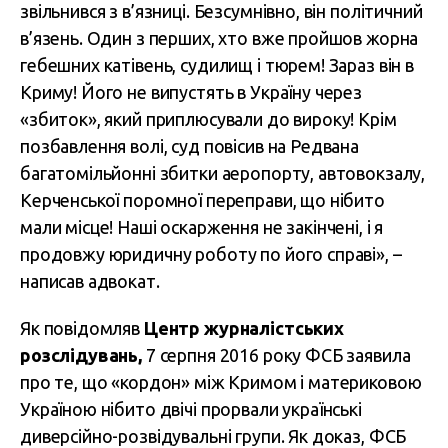
звільнився з в’язниці. Безсумнівно, він політичний
в’язень. Один з перших, хто вже пройшов жорна
гебешних катівень, судилищ і тюрем! Зараз він в
Криму! Його не випустять в Україну через
«збиток», який приплюсували до вироку! Крім
позбавлення волі, суд повісив на Редвана
багатомільйонні збитки аеропорту, автовокзалу,
Керченської поромної переправи, що нібито
мали місце! Наші оскарження не закінчені, і я
продовжу юридичну роботу по його справі», –
написав адвокат.
Як повідомляв
Центр журналістських
розслідувань,
7 серпня 2016 року ФСБ заявила
про те, що «кордон» між Кримом і материковою
Україною нібито двічі прорвали українські
диверсійно-розвідувальні групи. Як доказ, ФСБ