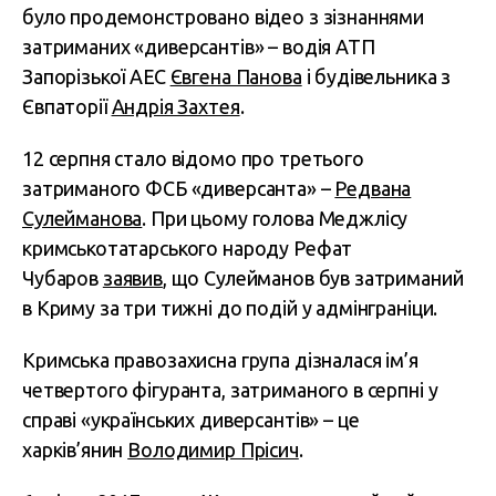
було продемонстровано відео з зізнаннями
затриманих «диверсантів» – водія АТП
Запорізької АЕС
Євгена Панова
і будівельника з
Євпаторії
Андрія Захтея
.
12 серпня стало відомо про третього
затриманого ФСБ «диверсанта» –
Редвана
Сулейманова
. При цьому голова Меджлісу
кримськотатарського народу Рефат
Чубаров
заявив
, що Сулейманов був затриманий
в Криму за три тижні до подій у адмінграніци.
Кримська правозахисна група дізналася ім’я
четвертого фігуранта, затриманого в серпні у
справі «українських диверсантів» – це
харків’янин
Володимир Прісич
.