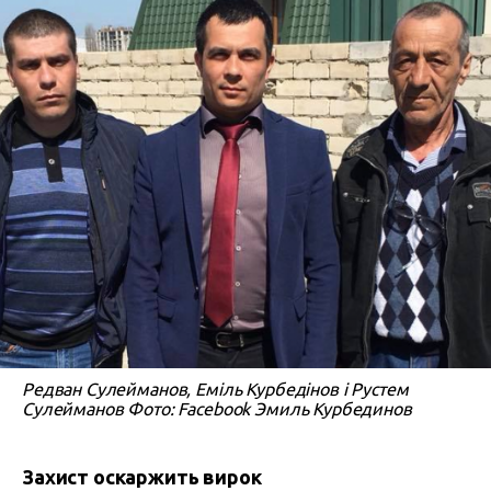
Редван Сулейманов, Еміль Курбедінов і Рустем
Сулейманов Фото: Facebook Эмиль Курбединов
Захист оскаржить вирок