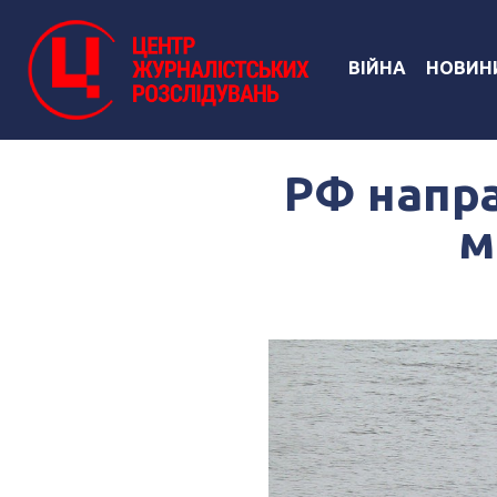
ВІЙНА
НОВИН
РФ напра
м