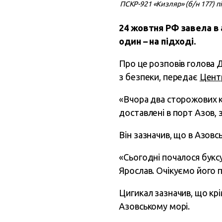
ПСКР-921 «Кизляр» (б/н 177) п
24 жовтня РФ завела в 
один – на підході.
Про це розповів голова 
з безпеки, передає
Центр
«Вчора два сторожових к
доставлені в порт Азов, 
Він зазначив, що в Азовс
«Сьогодні почалося букс
Ярослав. Очікуємо його 
Цигикал зазначив, що крім
Азовському морі.