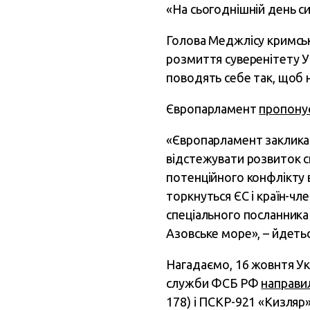
«На сьогоднішній день си
Голова Меджлісу кримсь
розмиття суверенітету У
поводять себе так, щоб 
Європарламент
пропону
«Європарламент закликає
відстежувати розвиток с
потенційного конфлікту в
торкнуться ЄС і країн-чл
спеціального посланника
Азовське море», – йдеть
Нагадаємо, 16 жовнтя Ук
служби ФСБ РФ
направи
178) і ПСКР-921 «Кизляр»