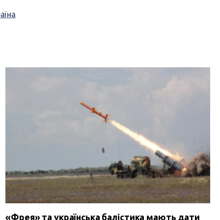
аїна
«Фрея» та українська балістика мають дати