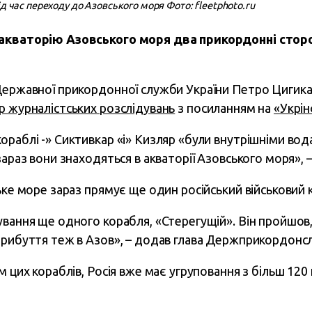
ід час переходу до Азовського моря Фото: fleetphoto.ru
акваторію Азовського моря два прикордонні сторо
Державної прикордонної служби України Петро Цигика
 журналістських розслідувань
з посиланням на
«Укрі
ораблі -» Сиктивкар «і» Кизляр «були внутрішніми вод
зараз вони знаходяться в акваторії Азовського моря», –
ьке море зараз прямує ще один російський військовий 
ування ще одного корабля, «Стерегущій». Він пройшов
прибуття теж в Азов», – додав глава Держприкордонс
 цих кораблів, Росія вже має угруповання з більш 120 к