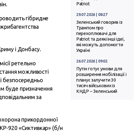
ін.
Patriot
29.07.2026 | 08:27
роводить гібридне
Зеленський говорив із
ержрибагентства
Трампом про
перехоплювачі для
Patriot та деякі інші ідеї,
які можуть допомогти
риму і Донбасу.
Україні
26.07.2026 | 09:02
ісії ретельно
Путін готує умови для
остання можливості
розширення мобілізації і
кі безпосередньо
планує залучити 30
тисяч військових із
ним буде призначення
КНДР – Зеленський
ідповідальним за
 охорона прикордонної
КР-920 «Сиктивкар» (б/н