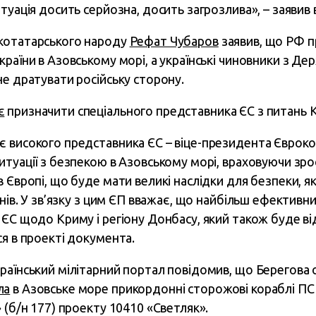
туація досить серйозна, досить загрозлива», – заявив в
котатарського народу
Рефат Чубаров
заявив, що РФ п
країни в Азовському морі, а українські чиновники з Д
не дратувати російську сторону.
є
призначити спеціального представника ЄС з питань К
 високого представника ЄС – віце-президента Євроком
итуації з безпекою в Азовському морі, враховуючи зр
 Європі, що буде мати великі наслідки для безпеки, я
енів. У зв’язку з цим ЄП вважає, що найбільш ефектив
 ЄС щодо Криму і регіону Донбасу, який також буде в
ся в проекті документа.
раїнський мілітарний портал повідомив, що Берегова
ла
в Азовське море прикордонні сторожові кораблі ПС
 (б/н 177) проекту 10410 «Светляк».