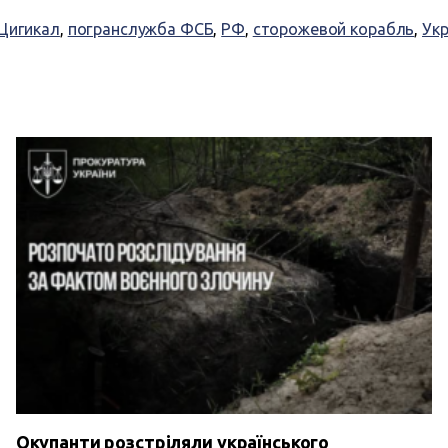
Цигикал
,
погранслужба ФСБ
,
РФ
,
сторожевой корабль
,
Укр
Окупанти розстріляли українського