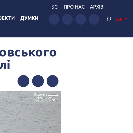
БСІ
ПРО НАС
АРХІВ
ОЕКТИ
ДУМКИ
УКР
зовського
лі
Facebook
Twitter
Telegram