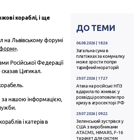
жові кораблі, і ще
ДО ТЕМИ
л на Львівському форумі
06.08.2026 | 18:26
нформ»
.
Загальна сума в
платіжках за комуналку
ами Російської Федерації
може зрости попри
тарифний мораторій
 сказав Цигикал.
29.07.2026 | 17:27
корабель.
Атака на російські НПЗ
вдарила по жнивах: у
розвідці розповіли про
, за нашою інформацією,
кризу в агросекторі РФ
лужби.
29.07.2026 | 09:22
ораблів і катерів в
Зеленський зустрівся у
США з виробниками
ATACMS, HIMARS, F-16
та ракет для систем