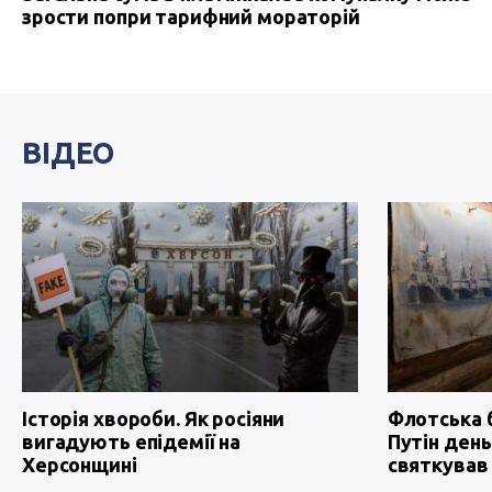
зрости попри тарифний мораторій
ВІДЕО
Історія хвороби. Як росіяни
Флотська 
вигадують епідемії на
Путін день
Херсонщині
святкував