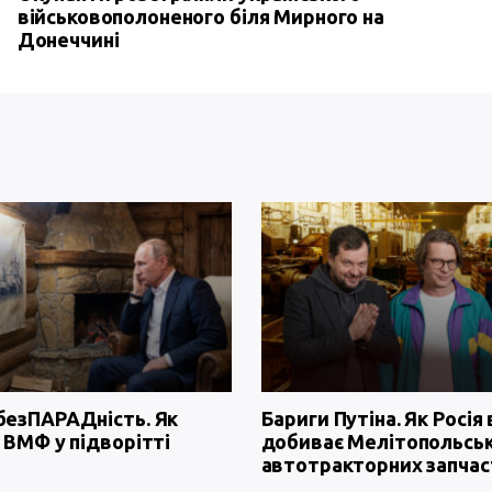
військовополоненого біля Мирного на
Донеччині
безПАРАДність. Як
Бариги Путіна. Як Росія 
 ВМФ у підворітті
добиває Мелітопольсь
автотракторних запчас