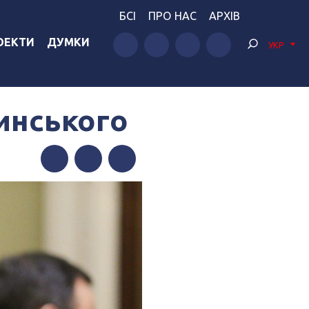
БСІ
ПРО НАС
АРХІВ
ОЕКТИ
ДУМКИ
УКР
винського
Facebook
Twitter
Telegram