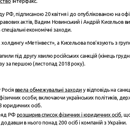
тство
Інтерфакс.
ду РФ, підписаною 20 квітня і до опублікованою на оф
авових актів, Вадим Новинський і Андрій Кисельов ви
 спеціальні економічні заходи.
к холдингу «Метінвест», а Кисельова пов’язують з гру
или під другу хвилю російських санкцій (кінець грудня
зу за першою (листопад 2018 року).
 Росія
ввела обмежувальні заходи
у відповідь на санкці
 фізичних особи, включаючи українських політиків, дер
68 юридичних осіб.
уряд РФ
розширив список фізичних і юридичних осіб
, щ
додавши в нього понад 200 осіб і компаній з України.