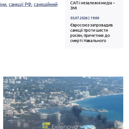
САП і незалежні медіа –
їни
,
санкції РФ
,
санкційний
ЗМІ
03.07.2026 | 19:00
Євросоюз запровадив
санкції проти шести
росіян, причетних до
смерті Навального