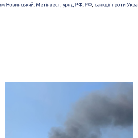
им Новинський
,
Метінвест
,
уряд РФ
,
РФ
,
санкції проти Укра