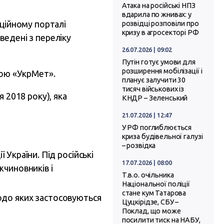
Атака на російські НПЗ
вдарила по жнивах: у
іційному порталі
розвідці розповіли про
кризу в агросекторі РФ
ведені з переліку
26.07.2026 | 09:02
Путін готує умови для
розширення мобілізації і
пою «УкрМет».
планує залучити 30
тисяч військових із
 2018 року), яка
КНДР – Зеленський
21.07.2026 | 12:47
У РФ поглиблюється
криза будівельної галузі
– розвідка
ї України. Під російські
17.07.2026 | 08:00
жчиновників і
Т.в.о. очільника
Національної поліції
стане кум Татарова
одо яких застосовуються
Цуцкірідзе, СБУ –
Поклад, що може
посилити тиск на НАБУ,