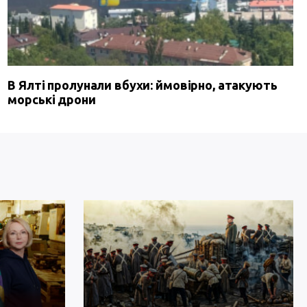
В Ялті пролунали вбухи: ймовірно, атакують
морські дрони