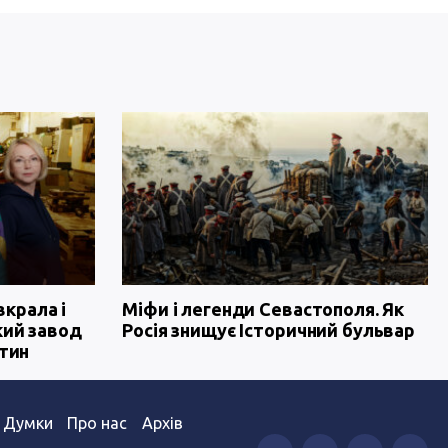
вкрала і
Міфи і легенди Севастополя. Як
кий завод
Росія знищує Історичний бульвар
тин
Думки
Про нас
Архів