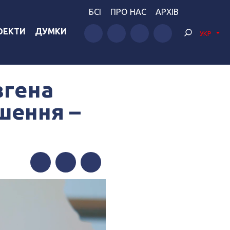
БСІ
ПРО НАС
АРХІВ
ОЕКТИ
ДУМКИ
УКР
вгена
шення –
Facebook
Twitter
Telegram