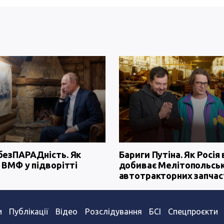
безПАРАДність. Як
Бариги Путіна. Як Росія 
 ВМФ у підворітті
добиває Мелітопольсь
автотракторних запчас
и
Публікації
Відео
Розслідування
БСІ
Спецпроєкти