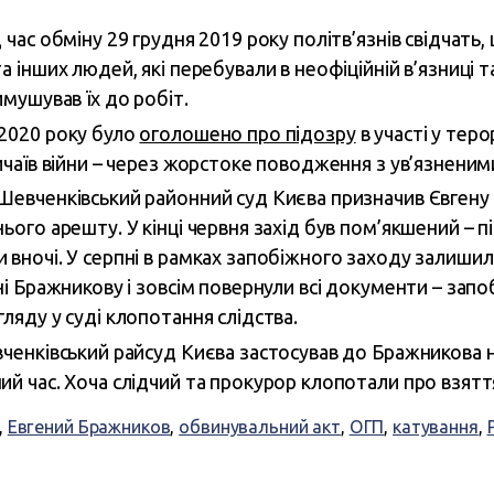
 час обміну 29 грудня 2019 року політв’язнів свідчать
а інших людей, які перебували в неофіційній в’язниці 
имушував їх до робіт.
 2020 року було
оголошено про підозру
в участі у теро
вичаїв війни – через жорстоке поводження з ув’язненим
 Шевченківський районний суд Києва призначив Євген
нього арешту. У кінці червня захід був пом’якшений – 
 вночі. У серпні в рамках запобіжного заходу залишил
ні Бражникову і зовсім повернули всі документи – запо
ляду у суді клопотання слідства.
вченківський райсуд Києва застосував до Бражникова 
ий час. Хоча слідчий та прокурор клопотали про взяття
,
Евгений Бражников
,
обвинувальний акт
,
ОГП
,
катування
,