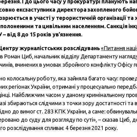
ерезня. І до цього часу у прокуратурі планують н
совно ексзаступника директора захопленого бой
озрюється в участі у терористичній організації т
ополоненими та цивільним населенням. Санкція ін
– від 8 до 15 років ув’язнення.
Центру журналістських розслідувань
«Питання наці
ив Роман Циб, начальник відділу Департаменту нагляд
нів, вчинених в умовах збройного конфлікту Офісу г
о колосальну роботу, яка зайняла багато часу: прове
ізних регіонах України, отримані у процесуально пере
оцінці. Найближчим часом у даному кримінальному про
аразі збираються слідчими з точки зору достатності та
дно до вимог ст. 283 КПК України, а саме: обвинуваль
ровано до суду для розгляду по суті», – сказав Циб, 
го розслідування спливає 4 березня 2021 року.