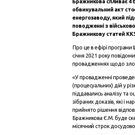
Бражникова спливає 4 б
обвинувальний акт сто
енергозаводу, який під
поводженні з військов
Бражникову статей ККУ 
Про це в ефірі програми
січня 2021 року повідом
провадженнях щодо злочи
«У провадженні проведен
(процесуальних) дій у р
піддавались аналізу та 
зібраних доказів, які і н
прийнято рішення відпові
Бражникова Є.М. буде ске
місячний строк досудово