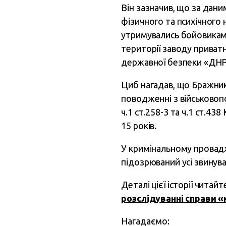
Він зазначив, що за дани
фізичного та психічного 
утримувались бойовиками
території заводу приватн
державної безпеки «ДНР»,
Циб нагадав, що Бражнико
поводженні з військовоп
ч.1 ст.258-3 та ч.1 ст.43
15 років.
У кримінальному провадже
підозрюваний усі звинув
Деталі цієї історії чита
розслідуванні справи «к
Нагадаємо: