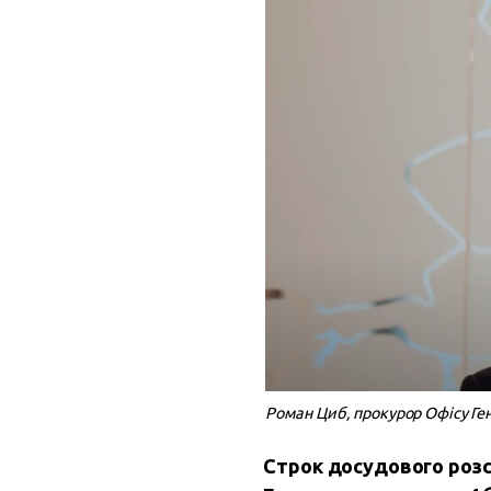
Роман Циб, прокурор Офісу Ге
Строк досудового розсл