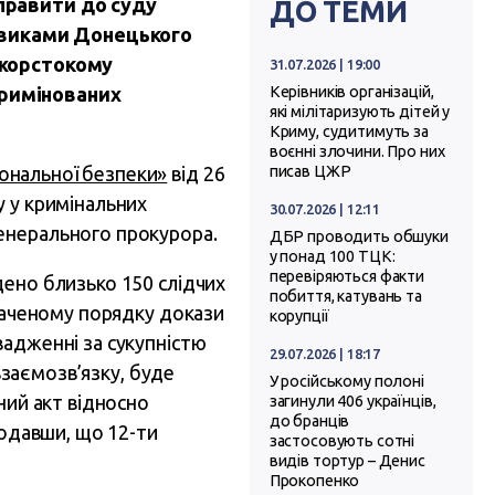
аправити до суду
ДО ТЕМИ
овиками Донецького
а жорстокому
31.07.2026 | 19:00
кримінованих
Керівників організацій,
які мілітаризують дітей у
Криму, судитимуть за
воєнні злочини. Про них
ональної безпеки»
від 26
писав ЦЖР
у у кримінальних
30.07.2026 | 12:11
енерального прокурора.
ДБР проводить обшуки
у понад 100 ТЦК:
перевіряються факти
дено близько 150 слідчих
побиття, катувань та
дбаченому порядку докази
корупції
вадженні за сукупністю
29.07.2026 | 18:17
 взаємозв’язку, буде
У російському полоні
ний акт відносно
загинули 406 українців,
до бранців
додавши, що 12-ти
застосовують сотні
видів тортур – Денис
Прокопенко