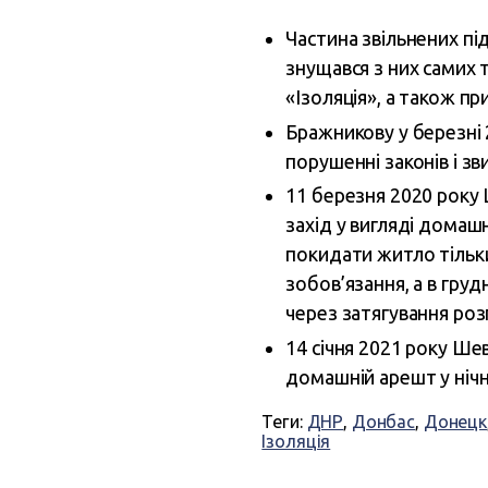
Частина звільнених під
знущався з них самих т
«Ізоляція», а також пр
Бражникову у березні
порушенні законів і з
11 березня 2020 року
захід у вигляді домаш
покидати житло тільки
зобов’язання, а в груд
через затягування розг
14 січня 2021 року Ше
домашній арешт у нічн
Теги:
ДНР
,
Донбас
,
Донецк
Ізоляція