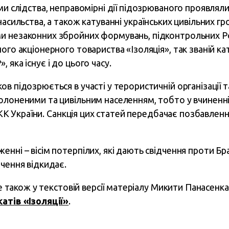
ми слідства, неправомірні дії підозрюваного проявляли
насильства, а також катуванні українських цивільних гр
 незаконних збройних формувань, підконтрольних Рос
ого акціонерного товариства «Ізоляція», так званій кат
 яка існує і до цього часу.
в підозрюється в участі у терористичній організації
олоненими та цивільним населенням, тобто у вчиненні
8 КК України. Санкція цих статей передбачає позбавленн
нні – вісім потерпілих, які дають свідчення проти Б
ачення відкидає.
йте також у текстовій версії матеріалу Микити Панасенк
атів «Ізоляції»
.