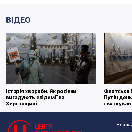
ВІДЕО
Історія хвороби. Як росіяни
Флотська 
вигадують епідемії на
Путін день
Херсонщині
святкував
Новин