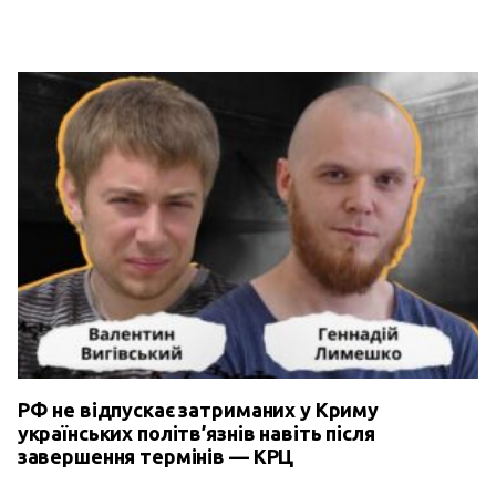
РФ не відпускає затриманих у Криму
українських політв’язнів навіть після
завершення термінів — КРЦ