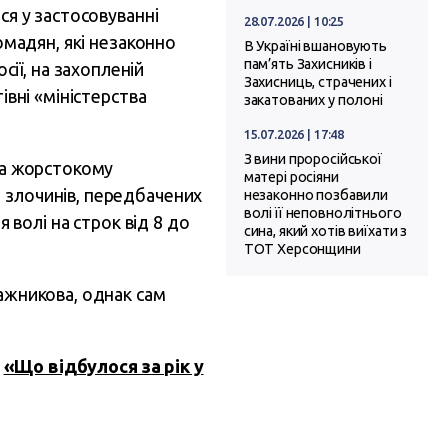
ся у застосовуванні
28.07.2026 | 10:25
омадян, які незаконно
В Україні вшановують
пам’ять Захисників і
ії, на захопленій
Захисниць, страчених і
івні «міністерства
закатованих у полоні
15.07.2026 | 17:48
З вини проросійської
 та жорстокому
матері росіяни
 злочинів, передбачених
незаконно позбавили
волі її неповнолітнього
я волі на строк від 8 до
сина, який хотів виїхати з
ТОТ Херсонщини
ражникова, однак сам
а
«Що відбулося за рік у