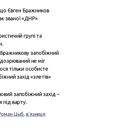
, що Євген Бражников
так званої «ДНР»
ристичній групі та
и.
у Бражникову запобіжний
підозрюваний не міг
ося тільки особисте
біжний захід «злетів»
новий запобіжний захід –
 під варту.
Роман Цыб
,
в'язниця