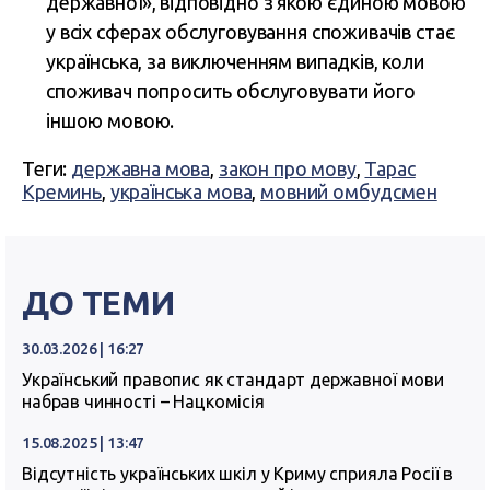
державної», відповідно з якою єдиною мовою
у всіх сферах обслуговування споживачів стає
українська, за виключенням випадків, коли
споживач попросить обслуговувати його
іншою мовою.
Теги:
державна мова
,
закон про мову
,
Тарас
Креминь
,
українська мова
,
мовний омбудсмен
ДО ТЕМИ
30.03.2026 | 16:27
Український правопис як стандарт державної мови
набрав чинності – Нацкомісія
15.08.2025 | 13:47
Відсутність українських шкіл у Криму сприяла Росії в