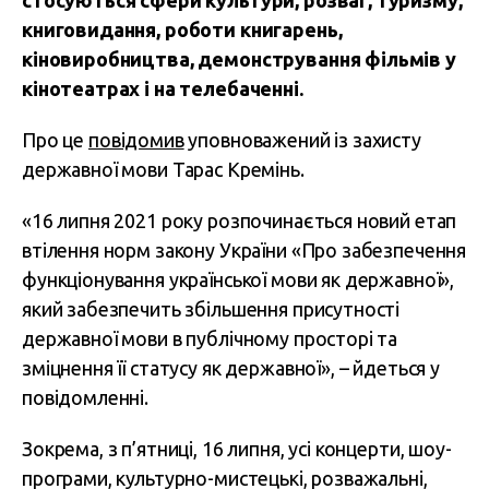
стосуються сфери культури, розваг, туризму,
книговидання, роботи книгарень,
кіновиробництва, демонстрування фільмів у
кінотеатрах і на телебаченні.
Про це
повідомив
уповноважений із захисту
державної мови Тарас Кремінь.
«16 липня 2021 року розпочинається новий етап
втілення норм закону України «Про забезпечення
функціонування української мови як державної»,
який забезпечить збільшення присутності
державної мови в публічному просторі та
зміцнення її статусу як державної», – йдеться у
повідомленні.
Зокрема, з п’ятниці, 16 липня, усі концерти, шоу-
програми, культурно-мистецькі, розважальні,