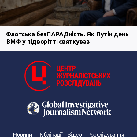
Флотська безПАРАДність. Як Путін день
ВМФ у підворітті святкував
Новини
Публікації
Відео
Розслідування