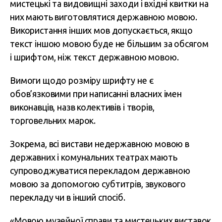
мистецькі та видовищні заходи і вхідні квитки на
них мають виготовлятися державною мовою.
Використання інших мов допускається, якщо
текст іншою мовою буде не більшим за обсягом
і шрифтом, ніж текст державною мовою.
Вимоги щодо розміру шрифту не є
обов’язковими при написанні власних імен
виконавців, назв колективів і творів,
торговельних марок.
Зокрема, всі вистави недержавною мовою в
державних і комунальних театрах мають
супроводжуватися перекладом державною
мовою за допомогою субтитрів, звукового
перекладу чи в інший спосіб.
«Мовою музейної справи та мистецьких виставок