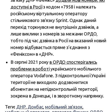
зв’язку ДНР «Фенікс»
додали нові номери, які
доступні в Росії
з кодом +7958 і належать
російському віртуальному оператору
стільникового зв’язку Sprint. Однак даний
перехід торкнувся не внутрішніх дзвінків, а
лише виклики з номерів за межами ОРДО,
тобто під час дзвінка в Росії на вказаний новий
номер відбувається пряме з’єднання з
«Феніксом» в «ДНР».
В серпні 2021 року
в ОРДО спостерігались
проблеми в роботі
українського мобільного
оператора Vodafone. З підконтрольної Україні
території не виходило додзвонитися
абонентам на непідконтрольній території,
зокрема в Донецьк, і в зворотному напрямку.
Теги:
ДНР
,
Донбас
,
мобільний зв'язок
,