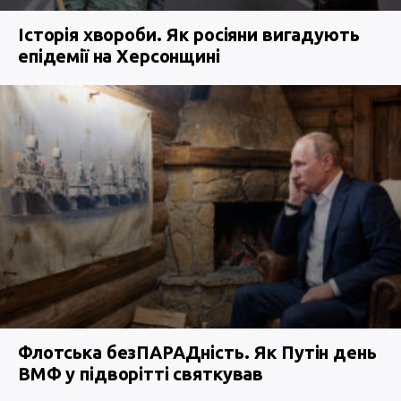
Історія хвороби. Як росіяни вигадують
епідемії на Херсонщині
Флотська безПАРАДність. Як Путін день
ВМФ у підворітті святкував