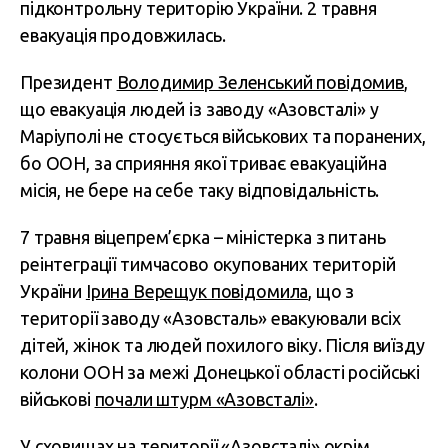
підконтрольну територію України. 2 травня
евакуація продовжилась.
Президент
Володимир Зеленський повідомив
,
що евакуація людей із заводу «Азовсталі» у
Маріуполі не стосується військових та поранених,
бо ООН, за сприяння якої триває евакуаційна
місія, не бере на себе таку відповідальність.
7 травня віцепрем’єрка – міністерка з питань
реінтеграції тимчасово окупованих територій
України
Ірина Верещук повідомила
, що з
території заводу «Азовсталь» евакуювали всіх
дітей, жінок та людей похилого віку. Після виїзду
колони ООН за межі Донецької області російські
військові
почали штурм «Азовсталі»
.
У сховищах на території «Азовсталі» окрім