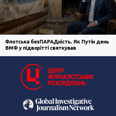
Флотська безПАРАДність. Як Путін день
ВМФ у підворітті святкував