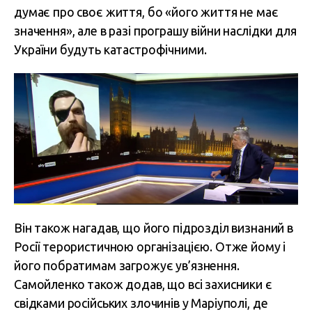
думає про своє життя, бо «його життя не має
значення», але в разі програшу війни наслідки для
України будуть катастрофічними.
Він також нагадав, що його підрозділ визнаний в
Росії терористичною організацією. Отже йому і
його побратимам загрожує ув’язнення.
Самойленко також додав, що всі захисники є
свідками російських злочинів у Маріуполі, де