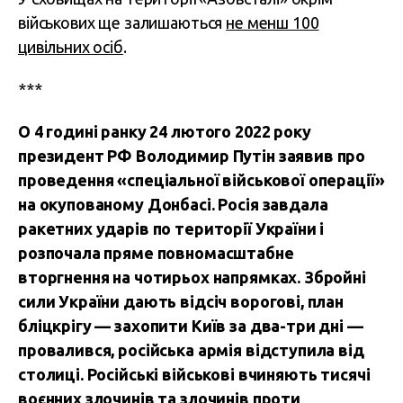
військових ще залишаються
не менш 100
цивільних осіб
.
***
О 4 годині ранку 24 лютого 2022 року
президент РФ Володимир Путін заявив про
проведення «спеціальної військової операції»
на окупованому Донбасі. Росія завдала
ракетних ударів по території України і
розпочала пряме повномасштабне
вторгнення на чотирьох напрямках. Збройні
сили України дають відсіч ворогові, план
бліцкрігу — захопити Київ за два-три дні —
провалився, російська армія відступила від
столиці. Російські військові вчиняють тисячі
воєнних злочинів та злочинів проти