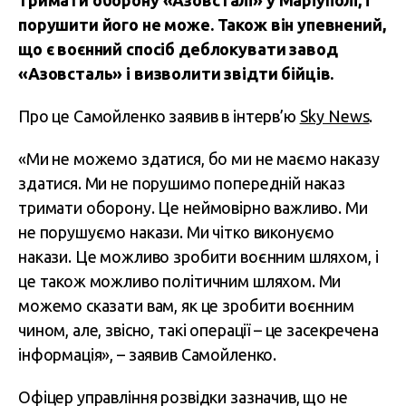
тримати оборону «Азовсталі» у Маріуполі, і
порушити його не може. Також він упевнений,
що є воєнний спосіб деблокувати завод
«Азовсталь» і визволити звідти бійців.
Про це Самойленко заявив в інтерв’ю
Sky News
.
«Ми не можемо здатися, бо ми не маємо наказу
здатися. Ми не порушимо попередній наказ
тримати оборону. Це неймовірно важливо. Ми
не порушуємо накази. Ми чітко виконуємо
накази. Це можливо зробити воєнним шляхом, і
це також можливо політичним шляхом. Ми
можемо сказати вам, як це зробити воєнним
чином, але, звісно, такі операції – це засекречена
інформація», – заявив Самойленко.
Офіцер управління розвідки зазначив, що не