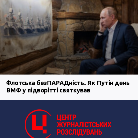
Флотська безПАРАДність. Як Путін день
ВМФ у підворітті святкував