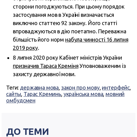
сторони погоджуються. При цьому порядок
застосування мов в Україні визначається
виключно статтею 92 закону. Його статті
впроваджуються в дію поетапно. Переважна
більшість його норм
набула чинності 16 липня
2019 року
.
8 липня 2020 року Кабінет міністрів України
призначив Тараса Креміня
Уповноваженим із
захисту державної мови.
Теги:
державна мова
,
закон про мову
,
интерфейс
,
сайты
,
Тарас Креминь
,
українська мова
,
мовний
омбудсмен
ДО ТЕМИ