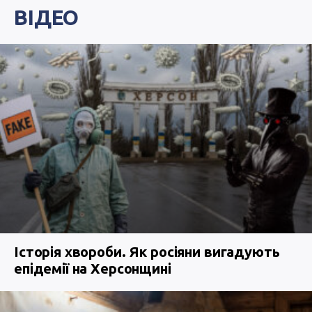
ВІДЕО
Історія хвороби. Як росіяни вигадують
епідемії на Херсонщині