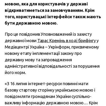
мовою, яка для користувачів у державі
відкриватиметься за замовчуванням. Крім
того, користувацькі інтерфейси також мають
бути державною мовою.
Про це повідомив Уповноважений із захисту
державної мови
Тарас Кремінь в ході брифінгу
у
Медіацентрі Україна – Укрінформ, присвяченому
новому етапу імплементації закону про
державну мову та запровадження
адміністративної відповідальності за порушення
його норм.
«З 16 липня інтернет-ресурси повинні мати
базову стартову сторінку українською мовою і
повідомляти громадянам України суспільно-
важливу інформацію державною мовою… Крім