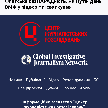
Флотська безПАРАДність. Як Путін день
ВМФ у підворітті святкував
Новини
Публікації
Відео
Розслідування
БСІ
Спецпроєкти
Думки
Про нас
Архів
Інформаційне агентство “Центр
журналістських розслідувань”