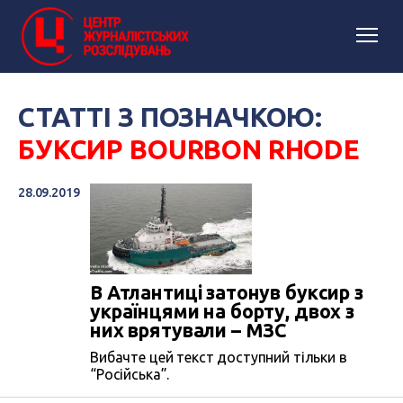
СТАТТІ З ПОЗНАЧКОЮ:
БУКСИР BOURBON RHODE
28.09.2019
В Атлантиці затонув буксир з
українцями на борту, двох з
них врятували – МЗС
Вибачте цей текст доступний тільки в
“Російська”.