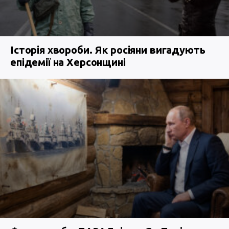
Історія хвороби. Як росіяни вигадують
епідемії на Херсонщині