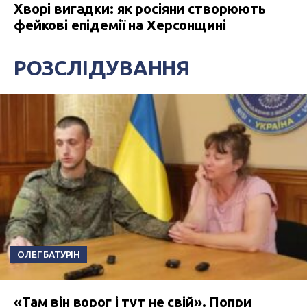
Хворі вигадки: як росіяни створюють
фейкові епідемії на Херсонщині
РОЗСЛІДУВАННЯ
ОЛЕГ БАТУРІН
«Там він ворог і тут не свій». Попри