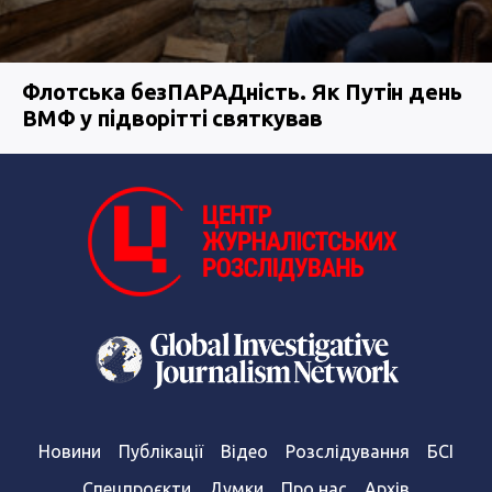
Флотська безПАРАДність. Як Путін день
ВМФ у підворітті святкував
Новини
Публікації
Відео
Розслідування
БСІ
Спецпроєкти
Думки
Про нас
Архів