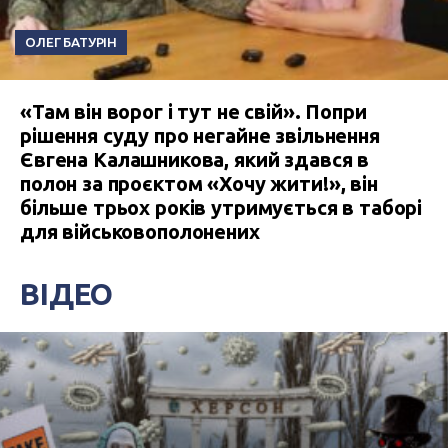
ОЛЕГ БАТУРІН
«Там він ворог і тут не свій». Попри
рішення суду про негайне звільнення
Євгена Калашникова, який здався в
полон за проєктом «Хочу жити!», він
більше трьох років утримується в таборі
для військовополонених
ВІДЕО