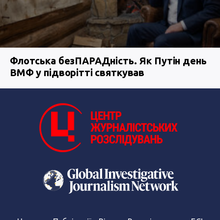
Флотська безПАРАДність. Як Путін день
ВМФ у підворітті святкував