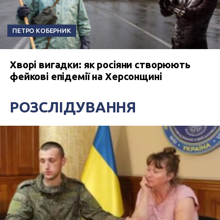
ПЕТРО КОБЕРНИК
Хворі вигадки: як росіяни створюють
фейкові епідемії на Херсонщині
РОЗСЛІДУВАННЯ