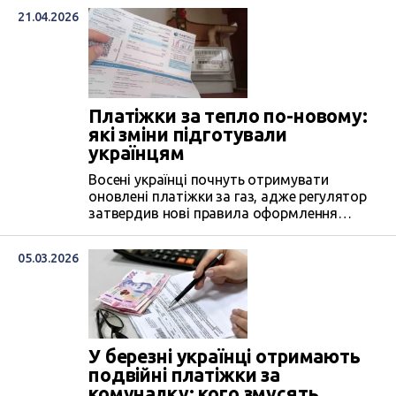
21.04.2026
Платіжки за тепло по-новому:
які зміни підготували
українцям
Восені українці почнуть отримувати
оновлені платіжки за газ, адже регулятор
затвердив нові правила оформлення
рахунків. Остаточно нові платіжки стануть
обов’язковими з 1 жовтня 2026 року. Саме
05.03.2026
з цього часу українці почнуть отримувати
рахунки за газ у новому форматі.
У березні українці отримають
подвійні платіжки за
комуналку: кого змусять