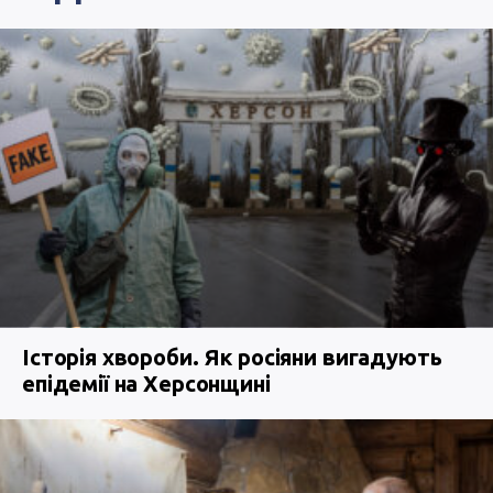
Історія хвороби. Як росіяни вигадують
епідемії на Херсонщині