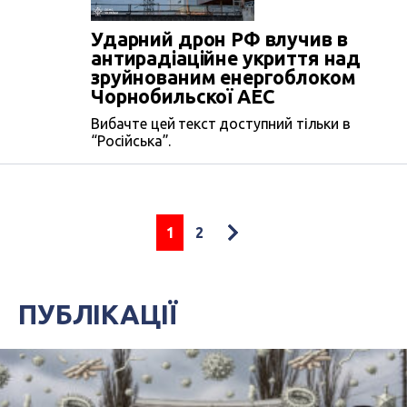
Ударний дрон РФ влучив в
антирадіаційне укриття над
зруйнованим енергоблоком
Чорнобильскої АЕС
Вибачте цей текст доступний тільки в
“Російська”.
1
2
ПУБЛІКАЦІЇ