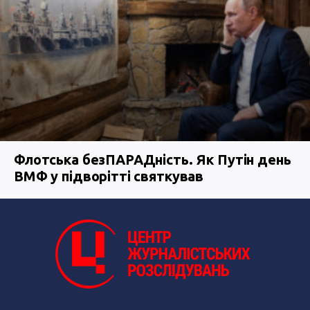
Флотська безПАРАДність. Як Путін день
ВМФ у підворітті святкував