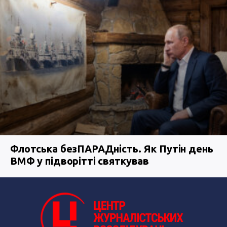
Флотська безПАРАДність. Як Путін день
ВМФ у підворітті святкував