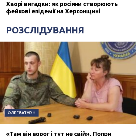
Хворі вигадки: як росіяни створюють
фейкові епідемії на Херсонщині
РОЗСЛІДУВАННЯ
ОЛЕГ БАТУРІН
«Там він ворог і тут не свій». Попри