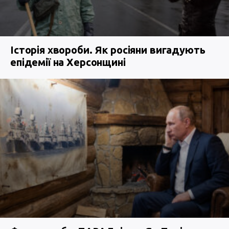
Історія хвороби. Як росіяни вигадують
епідемії на Херсонщині