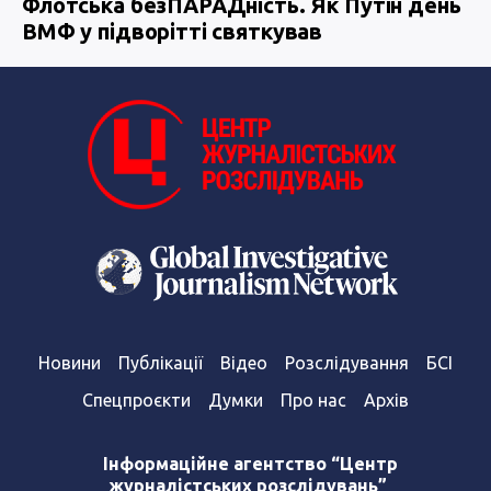
Флотська безПАРАДність. Як Путін день
ВМФ у підворітті святкував
Новини
Публікації
Відео
Розслідування
БСІ
Спецпроєкти
Думки
Про нас
Архів
Інформаційне агентство “Центр
журналістських розслідувань”