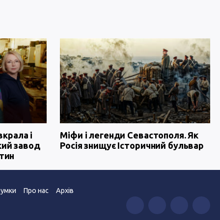
вкрала і
Міфи і легенди Севастополя. Як
кий завод
Росія знищує Історичний бульвар
тин
умки
Про нас
Архів
”