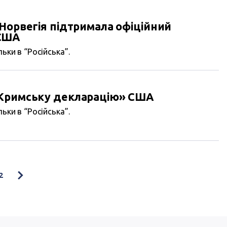
Норвегія підтримала офіційний
США
ьки в “Російська”.
«Кримську декларацію» США
ьки в “Російська”.
2