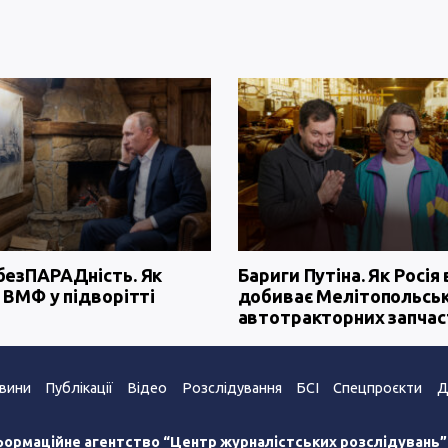
безПАРАДність. Як
Бариги Путіна. Як Росія 
 ВМФ у підворітті
добиває Мелітопольсь
автотракторних запчас
вини
Публікації
Відео
Розслідування
БСІ
Спецпроєкти
Д
формаційне агентство “Центр журналістських розслідувань