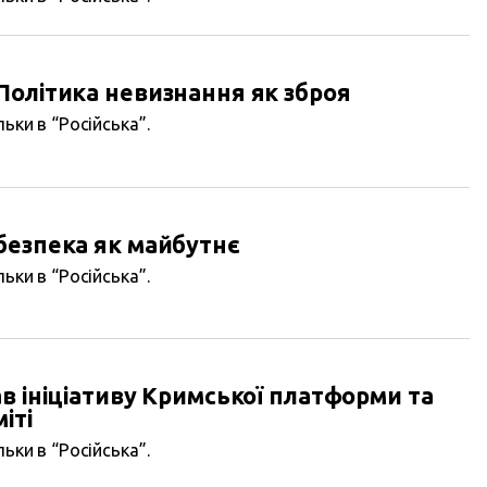
Політика невизнання як зброя
ьки в “Російська”.
безпека як майбутнє
ьки в “Російська”.
в ініціативу Кримської платформи та
іті
ьки в “Російська”.