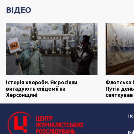
ВІДЕО
Історія хвороби. Як росіяни
Флотська 
вигадують епідемії на
Путін день
Херсонщині
святкував
Но
Ін