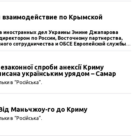
и взаимодействие по Крымской
а иностранных дел Украины Эмине Джапарова
иректором по России, Восточному партнерства,
ьного сотрудничества и ОБСЕ Европейской службы
лем Зибертом, который посетил Украину с рабочим
взаимодействие по саммиту Крымской платформы.
езаконної спроби анексії Криму
писана українським урядом – Самар
ьки в “Російська”.
 Від Маньчжоу-го до Криму
ьки в “Російська”.