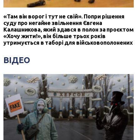
«Там він ворог і тут не свій». Попри рішення
суду про негайне звільнення Євгена
Калашникова, який здався в полон за проєктом
«Хочу жити!», він більше трьох років
утримується в таборі для військовополонених
ВІДЕО