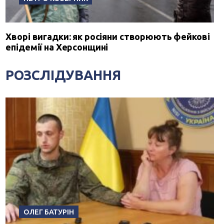
Хворі вигадки: як росіяни створюють фейкові
епідемії на Херсонщині
РОЗСЛІДУВАННЯ
ОЛЕГ БАТУРІН