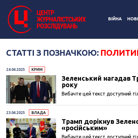
ВІЙНА
НОВ
СТАТТІ З ПОЗНАЧКОЮ:
ПОЛИТИ
24.04.2025
КРИМ
Зеленський нагадав Т
року
Вибачте цей текст доступний тіл
23.04.2025
ВЛАДА
Трамп дорікнув Зелен
«російським»
Вибачте цей текст доступний тіл