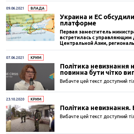
09.06.2021
ВЛАДА
Украина и ЕС обсудил
платформе
Первая заместитель министр
встретилась с управляющим д
Центральной Азии, регионал
внешней деятельности Михаэ
визитом, и обсудила с ним 
07.06.2021
КРИМ
Політика невизнання н
повинна бути чітко ви
Вибачте цей текст доступний тіл
23.10.2020
КРИМ
Політика невизнання.
Вибачте цей текст доступний тіл