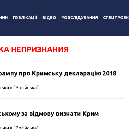
ИНИ
ПУБЛІКАЦІЇ
ВІДЕО
РОЗСЛІДУВАННЯ
СПЕЦПРОЕК
КА НЕПРИЗНАНИЯ
рампу про Кримську декларацію 2018
ьки в “Російська”.
ському за відмову визнати Крим
ьки в “Російська”.