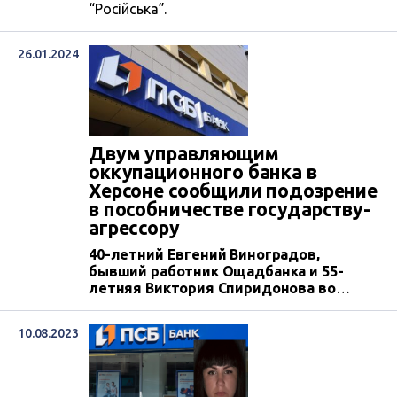
“Російська”.
26.01.2024
Двум управляющим
оккупационного банка в
Херсоне сообщили подозрение
в пособничестве государству-
агрессору
40-летний Евгений Виноградов,
бывший работник Ощадбанка и 55-
летняя Виктория Спиридонова во
время оккупации Херсона возглавили
незаконно созданные офисы
10.08.2023
«Промсвязьбанка». За совершенное
преступление 26 января Главное
следственное управление СБУ
сообщило им заочные подозрения в