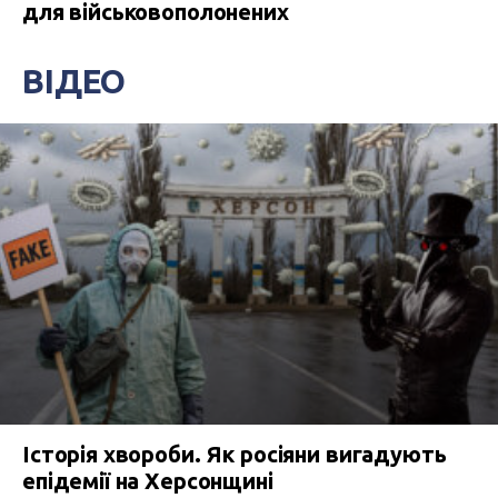
для військовополонених
ВІДЕО
Історія хвороби. Як росіяни вигадують
епідемії на Херсонщині