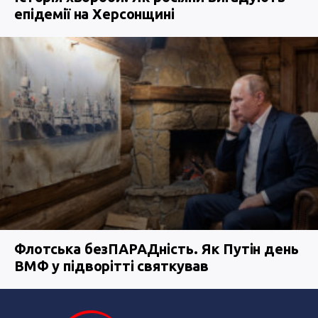
епідемії на Херсонщині
Флотська безПАРАДність. Як Путін день
ВМФ у підворітті святкував