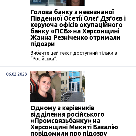
пособничестве государству-агрессору.
О Виноградове известно, что он
Голова банку з невизнаної
сбежал в Россию, где в конце 2023 года
Південної Осетії Олєґ Дзґоєв і
женился на уроженке Краснодара.
керуюча офісів окупаційного
банку «ПСБ» на Херсонщині
Жанна Резніченко отримали
підозри
Вибачте цей текст доступний тільки в
“Російська”.
06.02.2023
Одному з керівників
відділення російського
«Промсвязьбанку» на
Херсонщині Микиті Базалію
повідомили про підозру