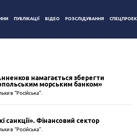
ИНИ
ПУБЛІКАЦІЇ
ВІДЕО
РОЗСЛІДУВАННЯ
СПЕЦПРОЕК
Анненков намагається зберегти
опольським морським банком»
ьки в “Російська”.
 санкції». Фінансовий сектор
ьки в “Російська”.