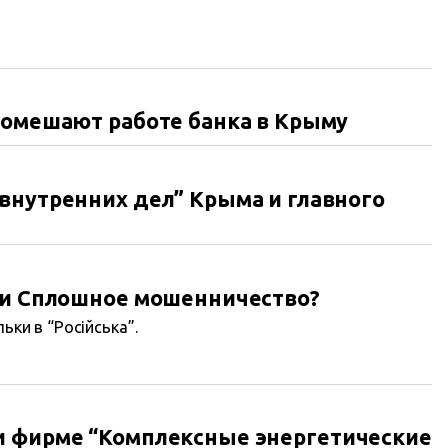
помешают работе банка в Крыму
внутренних дел” Крыма и главного
ли Сплошное мошенничество?
ьки в “Російська”.
и фирме “Комплексные энергетические