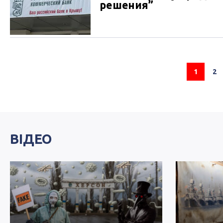
решения”
1
2
ВІДЕО