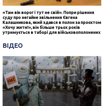
«Там він ворог і тут не свій». Попри рішення
суду про негайне звільнення Євгена
Калашникова, який здався в полон за проєктом
«Хочу жити!», він більше трьох років
утримується в таборі для військовополонених
ВІДЕО