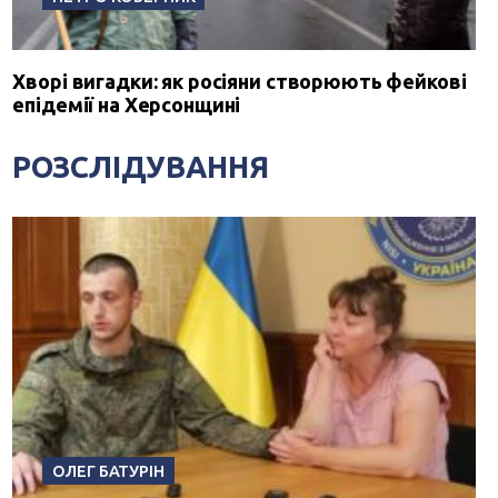
Хворі вигадки: як росіяни створюють фейкові
епідемії на Херсонщині
РОЗСЛІДУВАННЯ
ОЛЕГ БАТУРІН