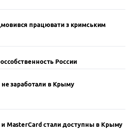
дмовився працювати з кримським
оссобственность России
и не заработали в Крыму
 и MasterCard стали доступны в Крыму