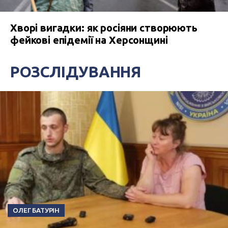
Хворі вигадки: як росіяни створюють
фейкові епідемії на Херсонщині
РОЗСЛІДУВАННЯ
ОЛЕГ БАТУРІН