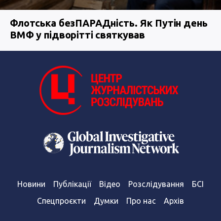
Флотська безПАРАДність. Як Путін день
ВМФ у підворітті святкував
Новини
Публікації
Відео
Розслідування
БСІ
Спецпроєкти
Думки
Про нас
Архів