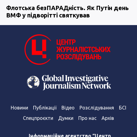
Флотська безПАРАДність. Як Путін день
ВМФ у підворітті святкував
Новини
Публікації
Відео
Розслідування
БСІ
Спецпроєкти
Думки
Про нас
Архів
Інформаційне агентство “Центр