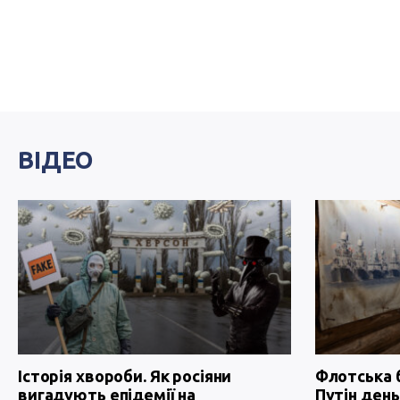
ВІДЕО
Історія хвороби. Як росіяни
Флотська 
вигадують епідемії на
Путін день