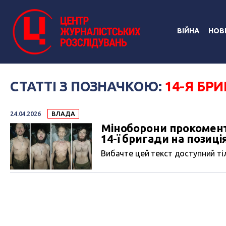
ВІЙНА
НОВ
СТАТТІ З ПОЗНАЧКОЮ:
14-Я БР
24.04.2026
ВЛАДА
Міноборони прокомент
14-ї бригади на позиці
Вибачте цей текст доступний тіл