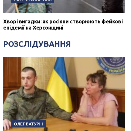
Хворі вигадки: як росіяни створюють фейкові
епідемії на Херсонщині
РОЗСЛІДУВАННЯ
ОЛЕГ БАТУРІН