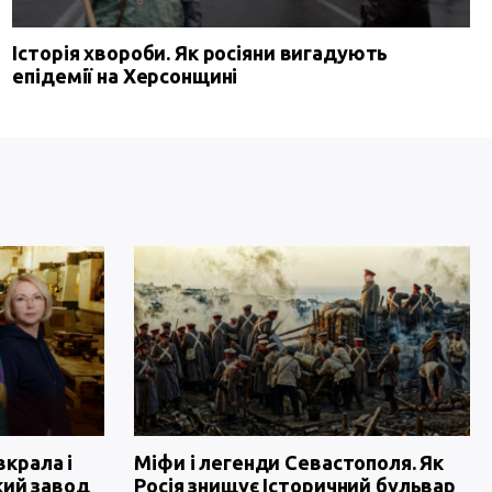
Історія хвороби. Як росіяни вигадують
епідемії на Херсонщині
вкрала і
Міфи і легенди Севастополя. Як
кий завод
Росія знищує Історичний бульвар