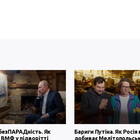
безПАРАДність. Як
Бариги Путіна. Як Росія 
 ВМФ у підворітті
добиває Мелітопольсь