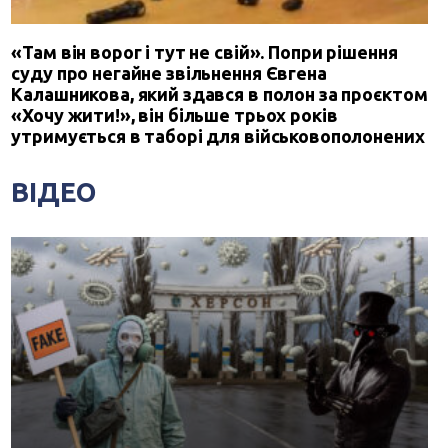
«Там він ворог і тут не свій». Попри рішення
суду про негайне звільнення Євгена
Калашникова, який здався в полон за проєктом
«Хочу жити!», він більше трьох років
утримується в таборі для військовополонених
ВІДЕО