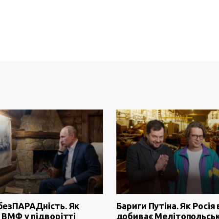
безПАРАДність. Як
Бариги Путіна. Як Росія 
 ВМФ у підворітті
добиває Мелітопольсь