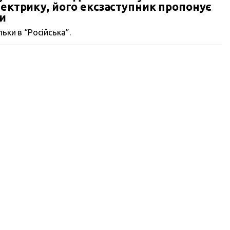
лектрику, його ексзаступник пропонує
си
ьки в “Російська”.