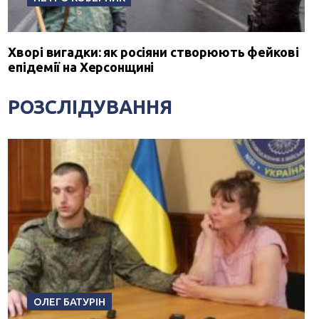
Хворі вигадки: як росіяни створюють фейкові
епідемії на Херсонщині
РОЗСЛІДУВАННЯ
ОЛЕГ БАТУРІН