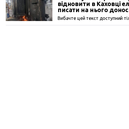
відновити в Каховці е
писати на нього доно
Вибачте цей текст доступний тіл