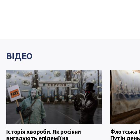
ВІДЕО
Історія хвороби. Як росіяни
Флотська 
вигадують епідемії на
Путін день