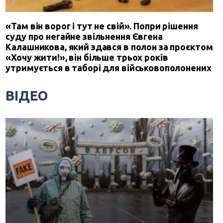
«Там він ворог і тут не свій». Попри рішення
суду про негайне звільнення Євгена
Калашникова, який здався в полон за проєктом
«Хочу жити!», він більше трьох років
утримується в таборі для військовополонених
ВІДЕО