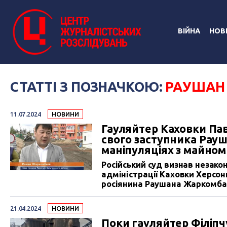
ВІЙНА
НОВ
СТАТТІ З ПОЗНАЧКОЮ:
РАУШАН
11.07.2024
НОВИНИ
Гауляйтер Каховки Пав
свого заступника Рауш
маніпуляціях з майном
Російський суд визнав незако
адміністрації Каховки Херсон
росіянина Раушана Жаркомба
рублів за вимушений прогул 
звинуватив Жаркомбаєва у «м
21.04.2024
НОВИНИ
детально описує механізм зло
Поки гауляйтер Філіпч
Каховки.