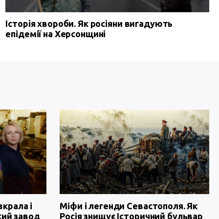
Історія хвороби. Як росіяни вигадують
епідемії на Херсонщині
вкрала і
Міфи і легенди Севастополя. Як
кий завод
Росія знищує Історичний бульвар