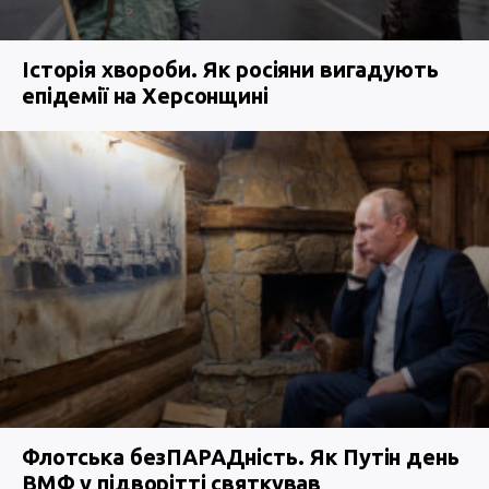
Історія хвороби. Як росіяни вигадують
епідемії на Херсонщині
Флотська безПАРАДність. Як Путін день
ВМФ у підворітті святкував